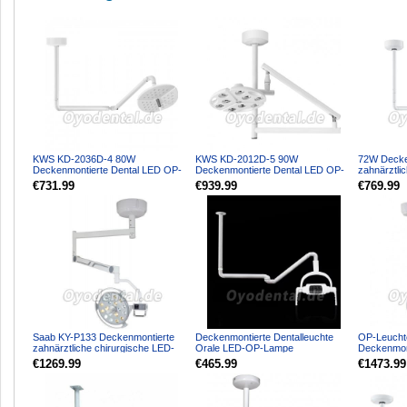
KWS KD-2036D-4 80W
KWS KD-2012D-5 90W
72W Decke
Deckenmontierte Dental LED OP-
Deckenmontierte Dental LED OP-
zahnärztli
Leuchte Schattenfrei
Leuchte Schattenfrei Untersuchu...
Schattenfr
€731.99
€939.99
€769.99
Deckenleuc...
Kal...
Saab KY-P133 Deckenmontierte
Deckenmontierte Dentalleuchte
OP-Leucht
zahnärztliche chirurgische LED-
Orale LED-OP-Lampe
Deckenmont
Leuchte mit 18 LEDs ...
Untersuchung Schattenlose 6-
32 LEDs Sc
€1269.99
€465.99
€1473.99
LED...