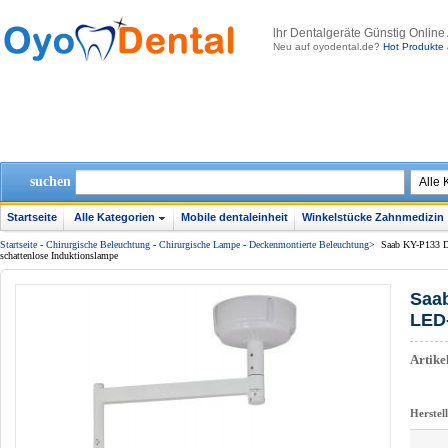
lhr Dentalgeräte Günstig Online
Neu auf oyodental.de?
Hot Produkte 
suchen
Startseite
Alle Kategorien
Mobile dentaleinheit
Winkelstücke Zahnmedizin
Startseite
-
Chirurgische Beleuchtung
-
Chirurgische Lampe
-
Deckenmontierte Beleuchtung
>
Saab KY-P133 De
schattenlose Induktionslampe
Saab
LED-
Artik
Herstel