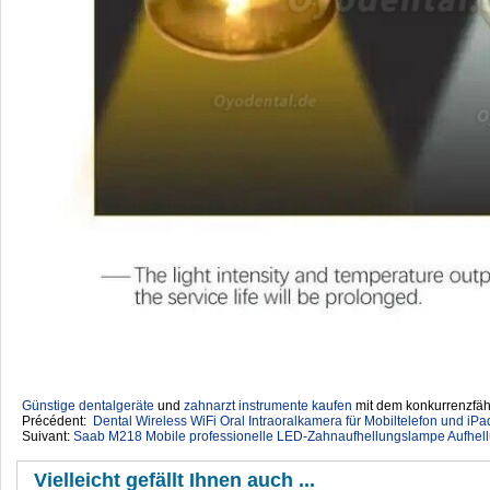
Günstige dentalgeräte
‎ und
zahnarzt instrumente kaufen
mit dem konkurrenzfähi
Précédent:
Dental Wireless WiFi Oral Intraoralkamera für Mobiltelefon und iPa
Suivant:
Saab M218 Mobile professionelle LED-Zahnaufhellungslampe Aufhe
Vielleicht gefällt Ihnen auch ...