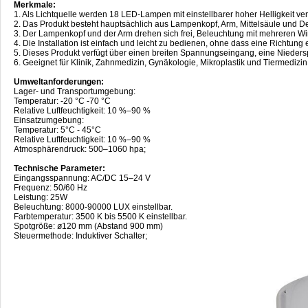
Merkmale:
1. Als Lichtquelle werden 18 LED-Lampen mit einstellbarer hoher Helligkeit ve
2. Das Produkt besteht hauptsächlich aus Lampenkopf, Arm, Mittelsäule und D
3. Der Lampenkopf und der Arm drehen sich frei, Beleuchtung mit mehreren Wi
4. Die Installation ist einfach und leicht zu bedienen, ohne dass eine Richtung er
5. Dieses Produkt verfügt über einen breiten Spannungseingang, eine Nieder
6. Geeignet für Klinik, Zahnmedizin, Gynäkologie, Mikroplastik und Tiermedizin
Umweltanforderungen:
Lager- und Transportumgebung:
Temperatur: -20 °C -70 °C
Relative Luftfeuchtigkeit: 10 %–90 %
Einsatzumgebung:
Temperatur: 5°C - 45°C
Relative Luftfeuchtigkeit: 10 %–90 %
Atmosphärendruck: 500–1060 hpa;
Technische Parameter:
Eingangsspannung: AC/DC 15–24 V
Frequenz: 50/60 Hz
Leistung: 25W
Beleuchtung: 8000-90000 LUX einstellbar.
Farbtemperatur: 3500 K bis 5500 K einstellbar.
Spotgröße: ø120 mm (Abstand 900 mm)
Steuermethode: Induktiver Schalter;