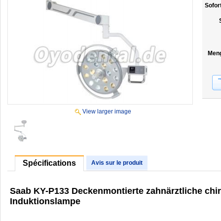
Sofor
Men
View larger image
Spécifications
Avis sur le produit
Saab KY-P133 Deckenmontierte zahnärztliche chi
Induktionslampe