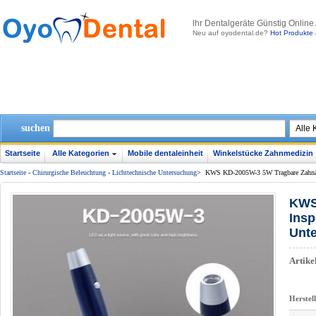
lhr Dentalgeräte Günstig Online
Neu auf oyodental.de?
Hot Produkte 
suchen
Startseite
Alle Kategorien
Mobile dentaleinheit
Winkelstücke Zahnmedizin
Startseite
-
Chirurgische Beleuchtung
-
Lichttechnische Untersuchung
>
KWS KD-2005W-3 5W Tragbare Zahnärzt
KWS
Insp
Unt
Artik
Herstel