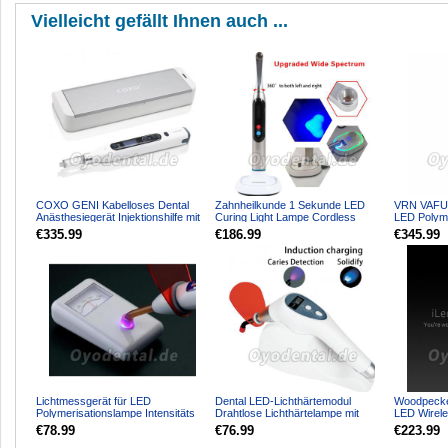
Vielleicht gefällt Ihnen auch ...
COXO GENI Kabelloses Dental
Zahnheilkunde 1 Sekunde LED
VRN VAFU
Anästhesiegerät Injektionshilfe mit
Curing Light Lampe Cordless
LED Polym
3 Geschwindigkei...
Deep Cure 2200MW Aktuali...
Kabellos mi
€335.99
€186.99
€345.99
Lichtmessgerät für LED
Dental LED-Lichthärtemodul
Woodpecker
Polymerisationslampe Intensitäts
Drahtlose Lichthärtelampe mit
LED Wirel
Radiometer Licht 3000mw ...
Karieserkennung
Polymerisa
€78.99
€76.99
€223.99
23...