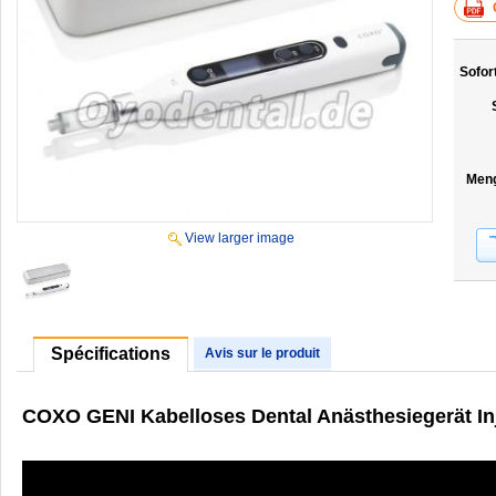
Sofor
Men
View larger image
Spécifications
Avis sur le produit
COXO GENI Kabelloses Dental Anästhesiegerät Inj