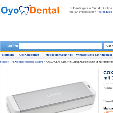
lhr Dentalgeräte Günstig Online
Neu auf oyodental.de?
Hot Produkte 
suchen
Startseite
Alle Kategorien
Mobile dentaleinheit
Winkelstücke Zahnmedizin
Startseite
-
Polymerisationslampe Zahnarzt
>
COXO GENI Kabelloses Dental Anästhesiegerät Injektionshilfe m
COXO
mit 
Artik
Herstel
Manua