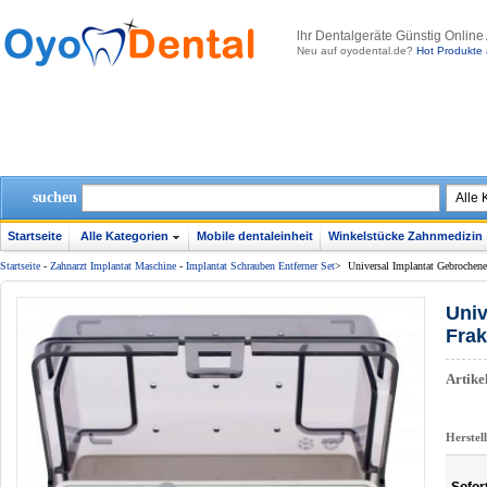
lhr Dentalgeräte Günstig Online
Neu auf oyodental.de?
Hot Produkte 
suchen
Startseite
Alle Kategorien
Mobile dentaleinheit
Winkelstücke Zahnmedizin
Startseite
-
Zahnarzt Implantat Maschine
-
Implantat Schrauben Entferner Set
>
Universal Implantat Gebrochene
Univ
Frak
Artik
Herstel