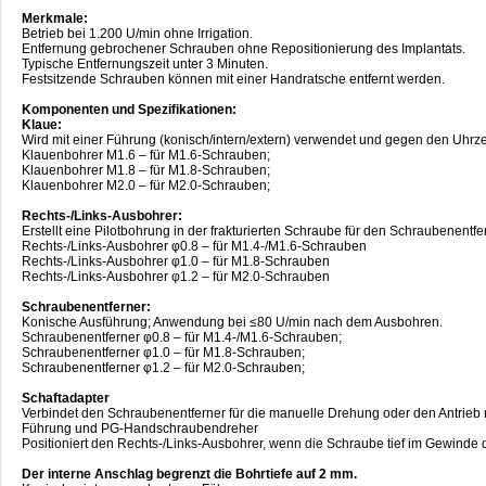
Merkmale:
Betrieb bei 1.200 U/min ohne Irrigation.
Entfernung gebrochener Schrauben ohne Repositionierung des Implantats.
Typische Entfernungszeit unter 3 Minuten.
Festsitzende Schrauben können mit einer Handratsche entfernt werden.
Komponenten und Spezifikationen:
Klaue:
Wird mit einer Führung (konisch/intern/extern) verwendet und gegen den Uhrze
Klauenbohrer M1.6 – für M1.6-Schrauben;
Klauenbohrer M1.8 – für M1.8-Schrauben;
Klauenbohrer M2.0 – für M2.0-Schrauben;
Rechts-/Links-Ausbohrer:
Erstellt eine Pilotbohrung in der frakturierten Schraube für den Schraubenentf
Rechts-/Links-Ausbohrer φ0.8 – für M1.4-/M1.6-Schrauben
Rechts-/Links-Ausbohrer φ1.0 – für M1.8-Schrauben
Rechts-/Links-Ausbohrer φ1.2 – für M2.0-Schrauben
Schraubenentferner:
Konische Ausführung; Anwendung bei ≤80 U/min nach dem Ausbohren.
Schraubenentferner φ0.8 – für M1.4-/M1.6-Schrauben;
Schraubenentferner φ1.0 – für M1.8-Schrauben;
Schraubenentferner φ1.2 – für M2.0-Schrauben;
Schaftadapter
Verbindet den Schraubenentferner für die manuelle Drehung oder den Antrieb
Führung und PG-Handschraubendreher
Positioniert den Rechts-/Links-Ausbohrer, wenn die Schraube tief im Gewinde des
Der interne Anschlag begrenzt die Bohrtiefe auf 2 mm.