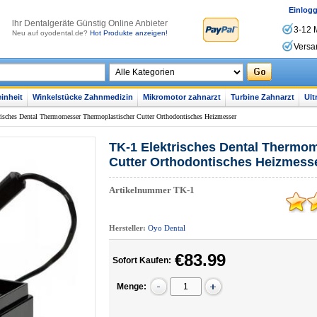
Einlog
lhr Dentalgeräte Günstig Online Anbieter
3-12 
Neu auf oyodental.de?
Hot Produkte anzeigen!
Versa
inheit
Winkelstücke Zahnmedizin
Mikromotor zahnarzt
Turbine Zahnarzt
Ult
isches Dental Thermomesser Thermoplastischer Cutter Orthodontisches Heizmesser
TK-1 Elektrisches Dental Thermo
Cutter Orthodontisches Heizmess
Artikelnummer
TK-1
Hersteller:
Oyo Dental
€83.99
Sofort Kaufen:
Menge: