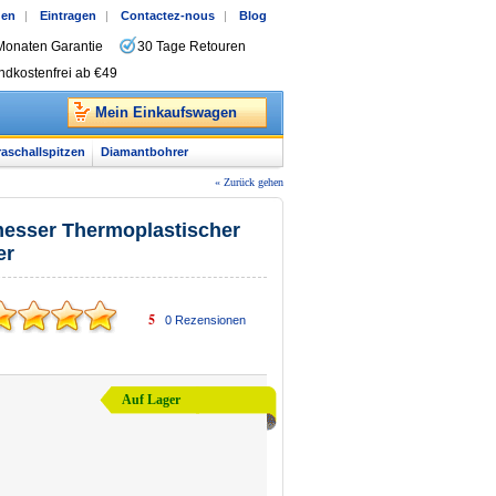
gen
|
Eintragen
|
Contactez-nous
|
Blog
Monaten Garantie
30 Tage Retouren
ndkostenfrei ab €49
Mein Einkaufswagen
raschallspitzen
Diamantbohrer
« Zurück gehen
messer Thermoplastischer
er
5
0
Rezensionen
Auf Lager