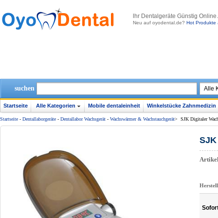
lhr Dentalgeräte Günstig Online
Neu auf oyodental.de?
Hot Produkte 
suchen
Startseite
Alle Kategorien
Mobile dentaleinheit
Winkelstücke Zahnmedizin
Startseite
-
Dentallaborgeräte
-
Dentallabor Wachsgerät
-
Wachswärmer & Wachstauchgerät
>
SJK Digitaler Wac
SJK 
Artik
Herstel
Sofor