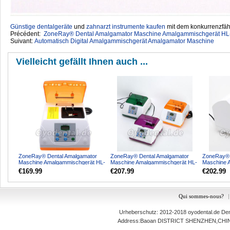
Günstige dentalgeräte
‎ und
zahnarzt instrumente kaufen
mit dem konkurrenzfähi
Précédent:
ZoneRay® Dental Amalgamator Maschine Amalgammischgerät H
Suivant:
Automatisch Digital Amalgammischgerät Amalgamator Maschine
Vielleicht gefällt Ihnen auch ...
ZoneRay® Dental Amalgamator
ZoneRay® Dental Amalgamator
ZoneRay® 
Maschine Amalgammischgerät HL-
Maschine Amalgammischgerät HL-
Maschine 
AH G7
AH G6
AH G5
€169.99
€207.99
€202.99
Qui sommes-nous?
|
Urheberschutz: 2012-2018
oyodental.de
Dent
Address:Baoan DISTRICT SHENZHEN,C