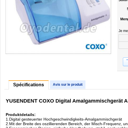
Sofor
Men
Je me
Spécifications
Avis sur le produit
YUSENDENT COXO Digital Amalgammischgerät A
Produktdetails:
1.Digital gesteuerter Hochgeschwindigkeits-Amalgammischgerät
2.Mit der Breite des oszillierenden Bereich, der Misch-Frequenz, u