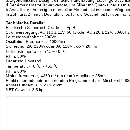
3.Ergonomisches Design, einfache Handhabung, stabil, geräuschlos 
4.Der Amalgamator ist verwendet, um Silber mit Quecksilber zu mi
5.Anstatt der ehemaligen manuellen Methode ist in diesem Weg ein
in Zahnarzt Zimmer. Deshalb ist es für die Gesundheit für den men
Technische Details:
Elektrische Sicherheit: Grade Ⅱ, Typ B
Stromversorgung: AC 110 ± 11V, 60Hz oder AC 220 ± 22V, 50/60Hz
Leistungsaufnahme: 200VA
Oscillation Frequenz:.> 4000/min.
Sicherung: 2A (220V) oder 3A (110V), φ5 × 20mm
Betriebstemperatur: 5 ℃ ~ 40 ℃
RH: ≤ 80%
Lagerung Umstand
Temperatur: -40 ℃ ~ +55 ℃
RH: ≤ 80%
Mixing frenquency 4350 tr / mn (cpm) Amplitude 25mm
Funktionierende intermittierenden Programmierbare Mischzeit 1-99
Abmessungen: 31 x 29 x 20cm
NET Gewicht: 3,5 kg