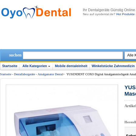
lhr Dentalgeräte Günstig Online
Neu auf oyodental.de?
Hot Produkte 
suchen
Startseite
Alle Kategorien
Mobile dentaleinheit
Winkelstücke Zahnmedizin
Startseite
-
Dentallaborgeräte
-
Amalgamator Dental
>
YUSENDENT COXO Digital Amalgammischgerät Amalg
YUS
Mas
Artik
Herstel