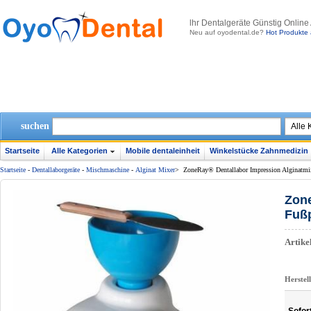
lhr Dentalgeräte Günstig Online
Neu auf oyodental.de?
Hot Produkte 
suchen
Startseite
Alle Kategorien
Mobile dentaleinheit
Winkelstücke Zahnmedizin
Startseite
-
Dentallaborgeräte
-
Mischmaschine
-
Alginat Mixer
>
ZoneRay® Dentallabor Impression Alginatmi
Zone
Fußp
Artik
Herstel