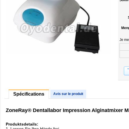
Sofor
Men
Je me
Spécifications
Avis sur le produit
ZoneRay® Dentallabor Impression Alginatmixer Ma
Produktsdetails:
1. Lassen Sie Ihre Hände frei