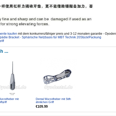
mente kaufen
mit dem konkurrenzfähiger preis und 3-12 monaten garantie - Oyodent
hopädie Bracket - Sphärische Netzbasis für MBT Technik 20Stück/Packung
iff
h ...
Wurzelheber mit
Dental Wurzelheber mit Stift-
fgriff
ähnlichen Griff
€109.99