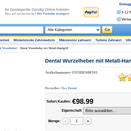
Einlog
lhr Dentalgeräte Günstig Online Anbieter
3-12 
Neu auf oyodental.de?
Hot Produkte anzeigen!
Versa
inheit
Winkelstücke Zahnmedizin
Mikromotor zahnarzt
Turbine Zahnarzt
Ult
l Wurzelheber
>
Dental Wurzelheber mit Metall-Handgriff
Dental Wurzelheber mit Metall-Han
Artikelnummer
OYODE000591
Hersteller:
Oyo Dental
€98.99
Sofort Kaufen:
Eigenschaft
Menge: