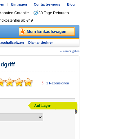
gen
|
Eintragen
|
Contactez-nous
|
Blog
Monaten Garantie
30 Tage Retouren
ndkostenfrei ab €49
Mein Einkaufswagen
raschallspitzen
Diamantbohrer
« Zurück gehen
dgriff
5
1
Rezensionen
Auf Lager