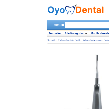
suchen
Startseite
Alle Kategorien
Mobile dentale
Startseite
-
Kieferorthopädie Geräte
-
Zahntechnikzangen
-
Denta