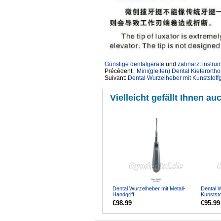
Günstige dentalgeräte
‎ und
zahnarzt instru
Précédent:
Mini(gleiten) Dental Kieferort
Suivant:
Dental Wurzelheber mit Kunststoffgr
Vielleicht gefällt Ihnen auc
Dental Wurzelheber mit Metall-
Dental 
Handgriff
Kunststof
€98.99
€95.99