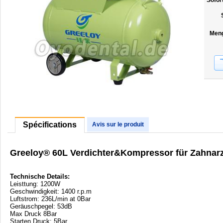
Sofor
Men
Spécifications
Avis sur le produit
Greeloy® 60L Verdichter&Kompressor für Zahnar
Technische Details:
Leisttung: 1200W
Geschwindigkeit: 1400 r.p.m
Luftstrom: 236L/min at 0Bar
Geräuschpegel: 53dB
Max Druck 8Bar
Starten Druck: 5Bar