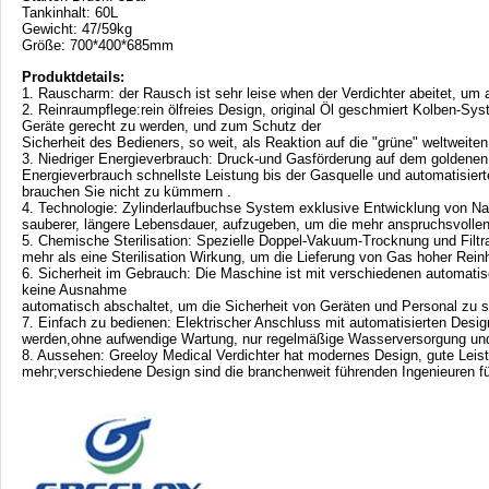
Tankinhalt: 60L
Gewicht: 47/59kg
Größe: 700*400*685mm
Produktdetails:
1. Rauscharm: der Rausch ist sehr leise when der Verdichter abeitet, um 
2. Reinraumpflege:rein ölfreies Design, original Öl geschmiert Kolben-Sys
Geräte gerecht zu werden, und zum Schutz der
Sicherheit des Bedieners, so weit, als Reaktion auf die "grüne" weltweiten
3. Niedriger Energieverbrauch: Druck-und Gasförderung auf dem goldene
Energieverbrauch schnellste Leistung bis der Gasquelle und automatisier
brauchen Sie nicht zu kümmern .
4. Technologie: Zylinderlaufbuchse System exklusive Entwicklung von Nano
sauberer, längere Lebensdauer, aufzugeben, um die mehr anspruchsvollen
5. Chemische Sterilisation: Spezielle Doppel-Vakuum-Trocknung und Filtra
mehr als eine Sterilisation Wirkung, um die Lieferung von Gas hoher Rei
6. Sicherheit im Gebrauch: Die Maschine ist mit verschiedenen automa
keine Ausnahme
automatisch abschaltet, um die Sicherheit von Geräten und Personal zu 
7. Einfach zu bedienen: Elektrischer Anschluss mit automatisierten Design
werden,ohne aufwendige Wartung, nur regelmäßige Wasserversorgung un
8. Aussehen: Greeloy Medical Verdichter hat modernes Design, gute Leis
mehr;verschiedene Design sind die branchenweit führenden Ingenieuren für