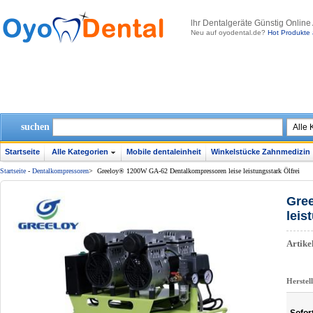
lhr Dentalgeräte Günstig Online
Neu auf oyodental.de?
Hot Produkte 
suchen
Startseite
Alle Kategorien
Mobile dentaleinheit
Winkelstücke Zahnmedizin
Startseite
-
Dentalkompressoren‎
>
Greeloy® 1200W GA-62 Dentalkompressoren leise leistungsstark Ölfrei
Gre
leis
Artik
Herstel