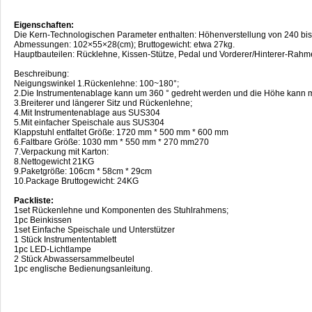
Eigenschaften:
Die Kern-Technologischen Parameter enthalten: Höhenverstellung von 240 bis
Abmessungen: 102×55×28(cm); Bruttogewicht: etwa 27kg.
Hauptbauteilen: Rücklehne, Kissen-Stütze, Pedal und Vorderer/Hinterer-Rahme
Beschreibung:
Neigungswinkel 1.Rückenlehne: 100~180°;
2.Die Instrumentenablage kann um 360 ° gedreht werden und die Höhe kann m
3.Breiterer und längerer Sitz und Rückenlehne;
4.Mit Instrumentenablage aus SUS304
5.Mit einfacher Speischale aus SUS304
Klappstuhl entfaltet Größe: 1720 mm * 500 mm * 600 mm
6.Faltbare Größe: 1030 mm * 550 mm * 270 mm270
7.Verpackung mit Karton:
8.Nettogewicht 21KG
9.Paketgröße: 106cm * 58cm * 29cm
10.Package Bruttogewicht: 24KG
Packliste:
1set Rückenlehne und Komponenten des Stuhlrahmens;
1pc Beinkissen
1set Einfache Speischale und Unterstützer
1 Stück Instrumententablett
1pc LED-Lichtlampe
2 Stück Abwassersammelbeutel
1pc englische Bedienungsanleitung.