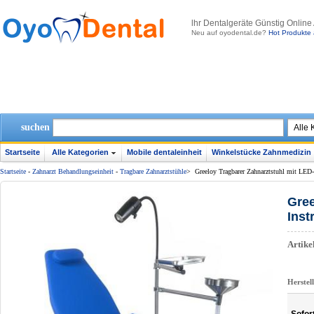
lhr Dentalgeräte Günstig Online
Neu auf oyodental.de?
Hot Produkte 
suchen
Startseite
Alle Kategorien
Mobile dentaleinheit
Winkelstücke Zahnmedizin
Startseite
-
Zahnarzt Behandlungseinheit
-
Tragbare Zahnarztstühle
>
Greeloy Tragbarer Zahnarztstuhl mit LED
Gree
Inst
Artik
Herstel