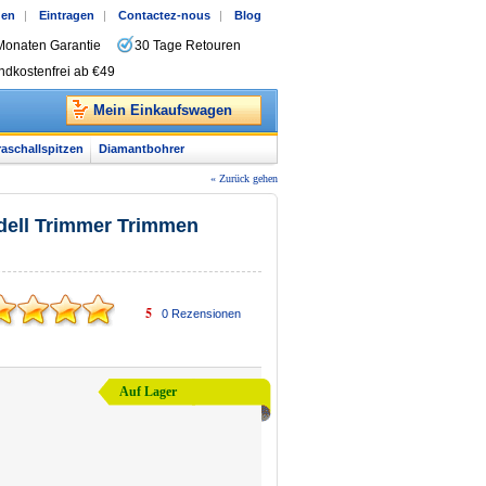
gen
|
Eintragen
|
Contactez-nous
|
Blog
Monaten Garantie
30 Tage Retouren
ndkostenfrei ab €49
Mein Einkaufswagen
raschallspitzen
Diamantbohrer
« Zurück gehen
dell Trimmer Trimmen
5
0
Rezensionen
Auf Lager