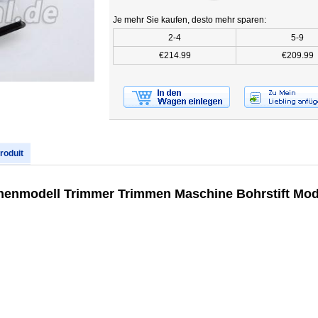
Je mehr Sie kaufen, desto mehr sparen:
2-4
5-9
€214.99
€209.99
produit
nnenmodell Trimmer Trimmen Maschine Bohrstift Mod