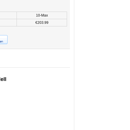
10-Max
€203.99
ell