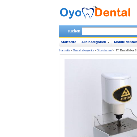
suchen
Startseite
Alle Kategorien
Mobile dentale
Startseite
-
Dentallaborgeräte
-
Gipstrimmer
>
JT Dentallabor 