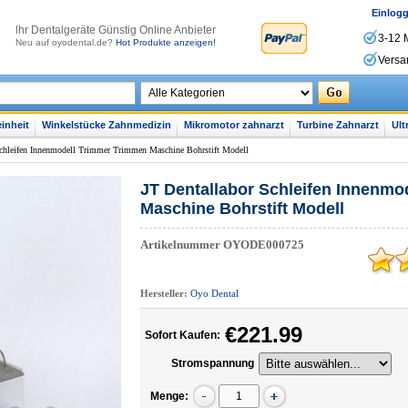
Einlog
lhr Dentalgeräte Günstig Online Anbieter
3-12 
Neu auf oyodental.de?
Hot Produkte anzeigen!
Versa
inheit
Winkelstücke Zahnmedizin
Mikromotor zahnarzt
Turbine Zahnarzt
Ult
Schleifen Innenmodell Trimmer Trimmen Maschine Bohrstift Modell
JT Dentallabor Schleifen Innenmo
Maschine Bohrstift Modell
Artikelnummer
OYODE000725
Hersteller:
Oyo Dental
€221.99
Sofort Kaufen:
Stromspannung
Menge: