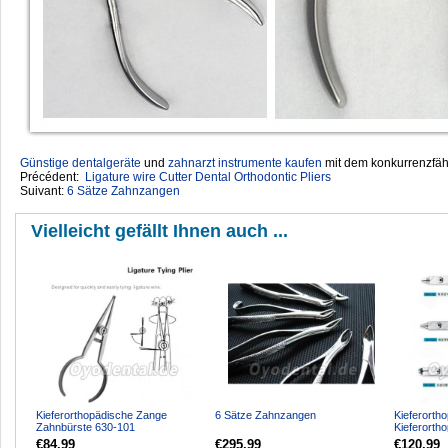
Günstige dentalgeräte
‎ und
zahnarzt instrumente kaufen
mit dem konkurrenzfähi
Précédent:
Ligature wire Cutter Dental Orthodontic Pliers
Suivant:
6 Sätze Zahnzangen
Vielleicht gefällt Ihnen auch ...
Kieferorthopädische Zange
6 Sätze Zahnzangen
Kieferorth
Zahnbürste 630-101
Kieferorth
€84.99
€295.99
€120.99