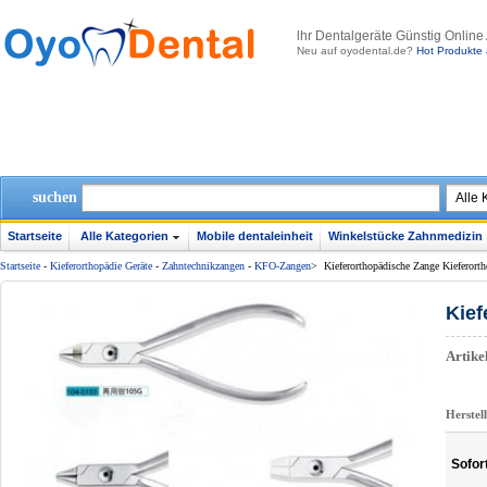
lhr Dentalgeräte Günstig Online
Neu auf oyodental.de?
Hot Produkte 
suchen
Startseite
Alle Kategorien
Mobile dentaleinheit
Winkelstücke Zahnmedizin
Startseite
-
Kieferorthopädie Geräte
-
Zahntechnikzangen
-
KFO-Zangen
>
Kieferorthopädische Zange Kieferort
Kief
Artik
Herstel
Sofor