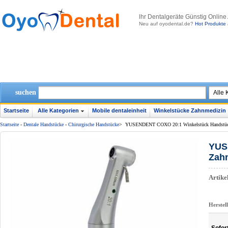
lhr Dentalgeräte Günstig Online
Neu auf oyodental.de?
Hot Produkte 
suchen
Startseite
Alle Kategorien
Mobile dentaleinheit
Winkelstücke Zahnmedizin
Startseite
-
Dentale Handstücke
-
Chirurgische Handstücke
>
YUSENDENT COXO 20:1 Winkelstück Handstück 
YUS
Zahn
Artik
Herstel