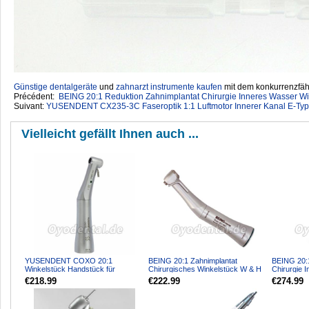
Günstige dentalgeräte
‎ und
zahnarzt instrumente kaufen
mit dem konkurrenzfähi
Précédent:
BEING 20:1 Reduktion Zahnimplantat Chirurgie Inneres Wasser W
Suivant:
YUSENDENT CX235-3C Faseroptik 1:1 Luftmotor Innerer Kanal E-Typ
Vielleicht gefällt Ihnen auch ...
YUSENDENT COXO 20:1
BEING 20:1 Zahnimplantat
BEING 20:1
Winkelstück Handstück für
Chirurgisches Winkelstück W & H
Chirurgie 
Zahnimplantatchirurgie CX235C6-
WI-75
Winkelstü
€218.99
€222.99
€274.99
19
Glas...