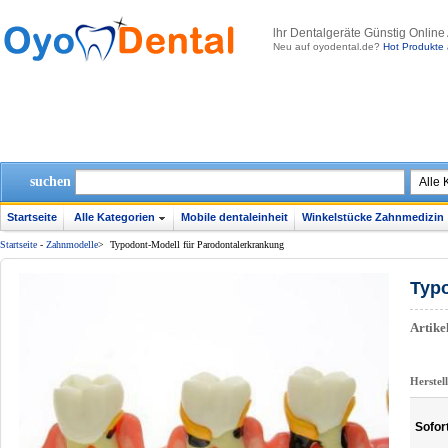
lhr Dentalgeräte Günstig Online
Neu auf oyodental.de?
Hot Produkte 
suchen
Startseite
Alle Kategorien
Mobile dentaleinheit
Winkelstücke Zahnmedizin
Startseite
-
Zahnmodelle
>
Typodont-Modell für Parodontalerkrankung
Typo
Artik
Herstel
Sofor