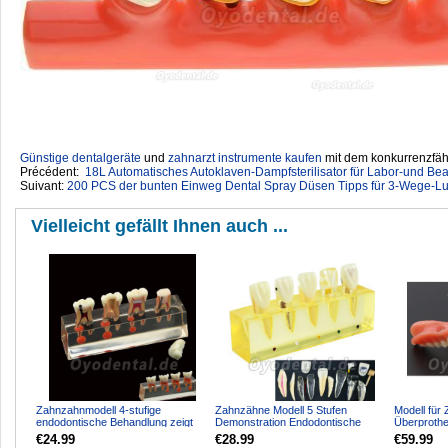
Günstige dentalgeräte
‎ und
zahnarzt instrumente kaufen
mit dem konkurrenzfähi
Précédent:
18L Automatisches Autoklaven-Dampfsterilisator für Labor-und Be
Suivant:
200 PCS der bunten Einweg Dental Spray Düsen Tipps für 3-Wege-Luf
Vielleicht gefällt Ihnen auch ...
Zahnzahnmodell 4-stufige
Zahnzähne Modell 5 Stufen
Modell für
endodontische Behandlung zeigt
Demonstration Endodontische
Überprothe
anatomisches M4018-01
Behandlung Wurzelkanal Sch...
Implantate
€24.99
€28.99
€59.99