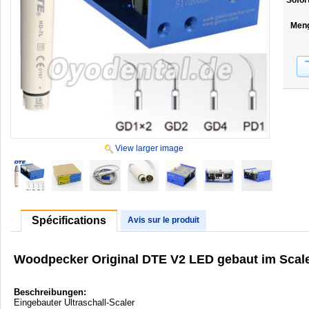
Sofor
Men
View larger image
Spécifications
Avis sur le produit
Woodpecker Original DTE V2 LED gebaut im Scaler
Beschreibungen:
Eingebauter Ultraschall-Scaler