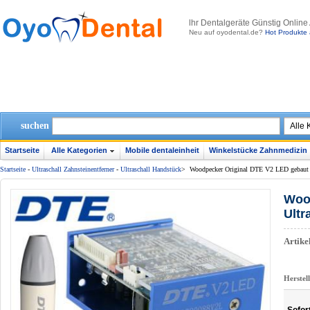
lhr Dentalgeräte Günstig Online
Neu auf oyodental.de?
Hot Produkte 
suchen
Startseite
Alle Kategorien
Mobile dentaleinheit
Winkelstücke Zahnmedizin
Startseite
-
Ultraschall Zahnsteinentferner
-
Ultraschall Handstück
>
Woodpecker Original DTE V2 LED gebaut im
Wood
Ultr
Artik
Herstel