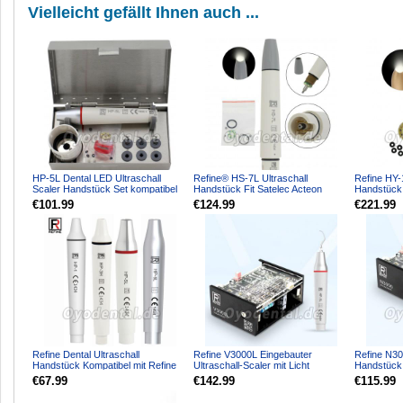
Vielleicht gefällt Ihnen auch ...
HP-5L Dental LED Ultraschall
Refine® HS-7L Ultraschall
Refine HY-
Scaler Handstück Set kompatibel
Handstück Fit Satelec Acteon
Handstück 
mit EMS PIEZON LED ...
Suprasson P5 LED P5XS LED...
Acteon P5
€101.99
€124.99
€221.99
Refine Dental Ultraschall
Refine V3000L Eingebauter
Refine N30
Handstück Kompatibel mit Refine
Ultraschall-Scaler mit Licht
Handstück 
& EMS
Kompatibel mit SATELEC Wo...
Kompatibel
€67.99
€142.99
€115.99