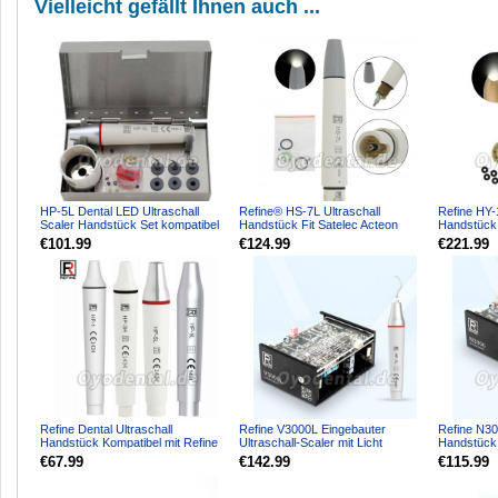
Vielleicht gefällt Ihnen auch ...
HP-5L Dental LED Ultraschall
Refine® HS-7L Ultraschall
Refine HY-
Scaler Handstück Set kompatibel
Handstück Fit Satelec Acteon
Handstück 
mit EMS PIEZON LED ...
Suprasson P5 LED P5XS LED...
Acteon P5
€101.99
€124.99
€221.99
Refine Dental Ultraschall
Refine V3000L Eingebauter
Refine N30
Handstück Kompatibel mit Refine
Ultraschall-Scaler mit Licht
Handstück 
& EMS
Kompatibel mit SATELEC Wo...
Kompatibel
€67.99
€142.99
€115.99