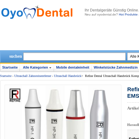
lhr Dentalgeräte Günstig Online
Neu auf oyodental.de?
Hot Produkte 
suchen
Startseite
Alle Kategorien
Mobile dentaleinheit
Winkelstücke Zahnmedizin
Startseite
-
Ultraschall Zahnsteinentferner
-
Ultraschall Handstück
>
Refine Dental Ultraschall Handstück Kom
Refi
EM
Artik
Herstel