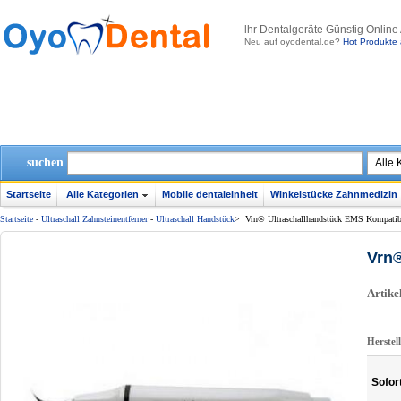
lhr Dentalgeräte Günstig Online
Neu auf oyodental.de?
Hot Produkte 
suchen
Startseite
Alle Kategorien
Mobile dentaleinheit
Winkelstücke Zahnmedizin
Startseite
-
Ultraschall Zahnsteinentferner
-
Ultraschall Handstück
>
Vrn® Ultraschallhandstück EMS Kompatib
Vrn®
Artik
Herstel
Sofor