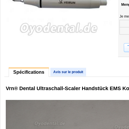
Men
Je me
Spécifications
Avis sur le produit
Vrn® Dental Ultraschall-Scaler Handstück EMS K