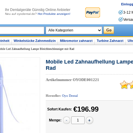
Einlog
lhr Dentalgeräte Günstig Online Anbieter
3-12 
Neu auf oyodental.de?
Hot Produkte anzeigen!
Versa
inheit
Winkelstücke Zahnmedizin
Mikromotor zahnarzt
Turbine Zahnarzt
Ult
bile Led Zahnaufhellung Lampe Bleichbeschleuniger mit Rad
Mobile Led Zahnaufhellung Lampe
Rad
Artikelnummer
OYODE001221
Hersteller:
Oyo Dental
€196.99
Sofort Kaufen:
Menge: