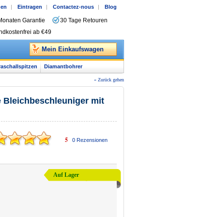
gen
|
Eintragen
|
Contactez-nous
|
Blog
Monaten Garantie
30 Tage Retouren
ndkostenfrei ab €49
Mein Einkaufswagen
raschallspitzen
Diamantbohrer
« Zurück gehen
 Bleichbeschleuniger mit
5
0
Rezensionen
Auf Lager