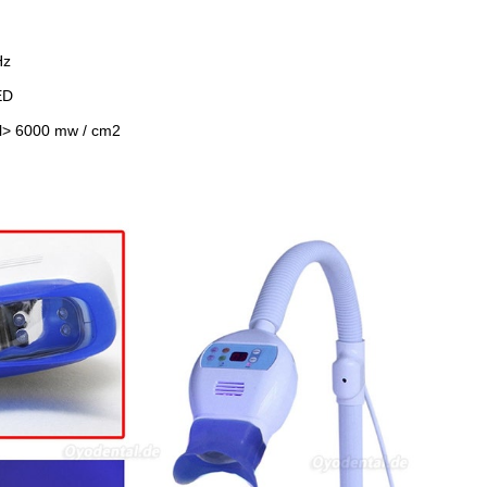
Hz
ED
mal> 6000 mw / cm2