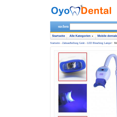
suchen
Startseite
Alle Kategorien
Mobile dentale
Startseite
-
Zahnaufhellung Gerät
-
LED Bleaching Lampe
>
Mo