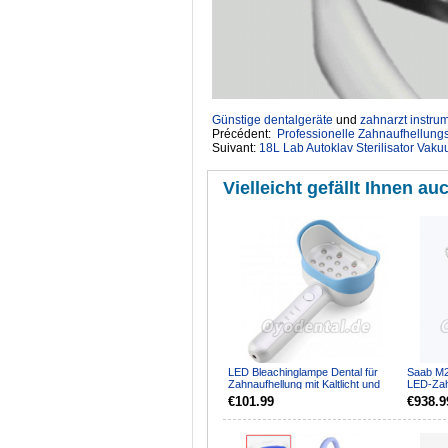
Günstige dentalgeräte
‎ und
zahnarzt instru
Précédent:
Professionelle Zahnaufhellungs
Suivant:
18L Lab Autoklav Sterilisator Va
Vielleicht gefällt Ihnen auc
LED Bleachinglampe Dental für
Saab M2
Zahnaufhellung mit Kaltlicht und
LED-Zah
Mehrfarbenlicht
Aufhell
€101.99
€938.9