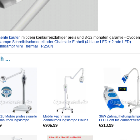
mente kaufen
mit dem konkurrenzfähiger preis und 3-12 monaten garantie - Oyodent
lampe Schreibtischmodell oder Chairside-Einheit (4 blaue LED + 2 rote LED)
kuumdampf Mini Thermal TR250N
h ...
18 Mobile professionelle
Mobile Fachmann
36W Zahnaufhellungslampe
naufhellungslampe
Zahnaufhellungslampe Blaues
LED-Licht für Zahnärztlich
ungsmaschine
Kaltes Licht KC-768
Schönheitssalon
9
€906.99
€213.99