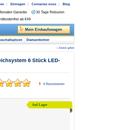
gen
|
Eintragen
|
Contactez-nous
|
Blog
Monaten Garantie
30 Tage Retouren
ndkostenfrei ab €49
Mein Einkaufswagen
raschallspitzen
Diamantbohrer
« Zurück gehen
eichsystem 6 Stück LED-
5
0
Rezensionen
Auf Lager