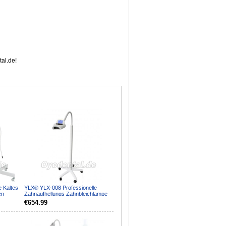
al.de!
 Kaltes
YLX® YLX-008 Professionelle
en
Zahnaufhellungs Zahnbleichlampe
€654.99