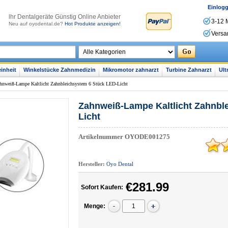
Einlog
lhr Dentalgeräte Günstig Online Anbieter
3-12 
Neu auf oyodental.de?
Hot Produkte anzeigen!
Versa
inheit
Winkelstücke Zahnmedizin
Mikromotor zahnarzt
Turbine Zahnarzt
Ult
hnweiß-Lampe Kaltlicht Zahnbleichsystem 6 Stück LED-Licht
Zahnweiß-Lampe Kaltlicht Zahnbl
Licht
Artikelnummer
OYODE001275
Hersteller:
Oyo Dental
€281.99
Sofort Kaufen:
Menge: