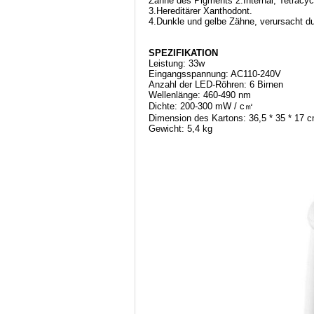
Zähne des Pigments 2.Internal, Tetracy
3.Hereditärer Xanthodont.
4.Dunkle und gelbe Zähne, verursacht 
SPEZIFIKATION
Leistung: 33w
Eingangsspannung: AC110-240V
Anzahl der LED-Röhren: 6 Birnen
Wellenlänge: 460-490 nm
Dichte: 200-300 mW / c㎡
Dimension des Kartons: 36,5 * 35 * 17 
Gewicht: 5,4 kg