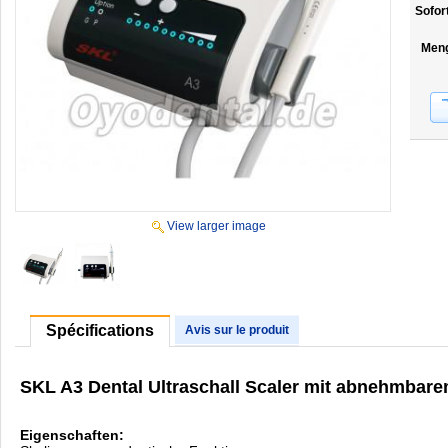
Sofor
Men
View larger image
Spécifications
Avis sur le produit
SKL A3 Dental Ultraschall Scaler mit abnehmba
Eigenschaften: