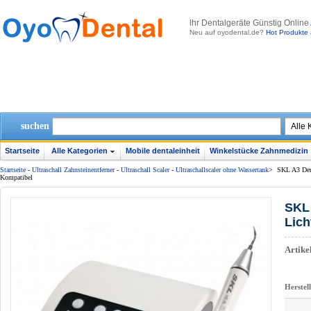
lhr Dentalgeräte Günstig Online
Neu auf oyodental.de?
Hot Produkte 
suchen
Startseite
Alle Kategorien
Mobile dentaleinheit
Winkelstücke Zahnmedizin
Startseite
-
Ultraschall Zahnsteinentferner
-
Ultraschall Scaler
-
Ultraschallscaler ohne Wassertank
>
SKL A3 Den
Kompatibel
SKL 
Lic
Artik
Herstel