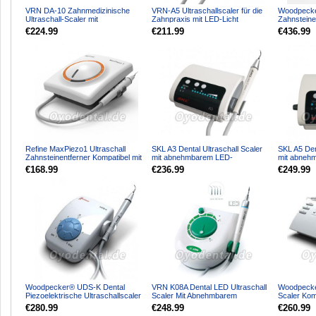
VRN DA-10 Zahnmedizinische
VRN-A5 Ultraschallscaler für die
Woodpecker
Ultraschall-Scaler mit
Zahnpraxis mit LED-Licht
Zahnsteine
abnehmbarem LED-Handstück
Handstück 
€224.99
€211.99
€436.99
Refine MaxPiezo1 Ultraschall
SKL A3 Dental Ultraschall Scaler
SKL A5 Den
Zahnsteinentferner Kompatibel mit
mit abnehmbarem LED-
mit abneh
EMS
Lichthandstück EMS Kompatib...
EMS Kompa
€168.99
€236.99
€249.99
Woodpecker® UDS-K Dental
VRN K08A Dental LED Ultraschall
Woodpecke
Piezoelektrische Ultraschallscaler
Scaler Mit Abnehmbarem
Scaler Kom
Handstück
€280.99
€248.99
€260.99