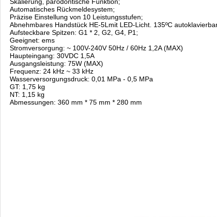
Skalierung, parodontische Funktion;
Automatisches Rückmeldesystem;
Präzise Einstellung von 10 Leistungsstufen;
Abnehmbares Handstück HE-5Lmit LED-Licht. 135ºC autoklavierbar
Aufsteckbare Spitzen: G1 * 2, G2, G4, P1;
Geeignet: ems
Stromversorgung: ~ 100V-240V 50Hz / 60Hz 1,2A (MAX)
Haupteingang: 30VDC 1,5A
Ausgangsleistung: 75W (MAX)
Frequenz: 24 kHz ~ 33 kHz
Wasserversorgungsdruck: 0,01 MPa - 0,5 MPa
GT: 1,75 kg
NT: 1,15 kg
Abmessungen: 360 mm * 75 mm * 280 mm