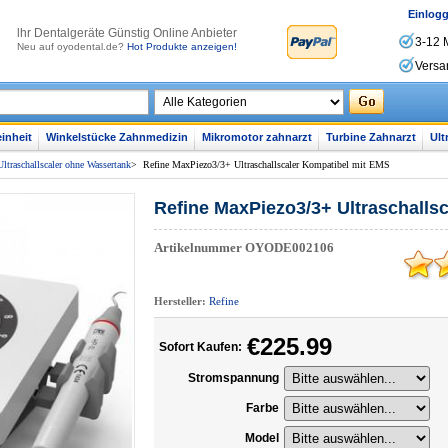
Einlog
lhr Dentalgeräte Günstig Online Anbieter
3-12 
Neu auf oyodental.de?
Hot Produkte anzeigen!
Versa
inheit
Winkelstücke Zahnmedizin
Mikromotor zahnarzt
Turbine Zahnarzt
Ult
Ultraschallscaler ohne Wassertank
>
Refine MaxPiezo3/3+ Ultraschallscaler Kompatibel mit EMS
Refine MaxPiezo3/3+ Ultraschalls
Artikelnummer
OYODE002106
Hersteller:
Refine
€225.99
Sofort Kaufen:
Stromspannung
Farbe
Model