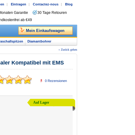
gen
|
Eintragen
|
Contactez-nous
|
Blog
Monaten Garantie
30 Tage Retouren
ndkostenfrei ab €49
Mein Einkaufswagen
raschallspitzen
Diamantbohrer
« Zurück gehen
caler Kompatibel mit EMS
5
0
Rezensionen
Auf Lager