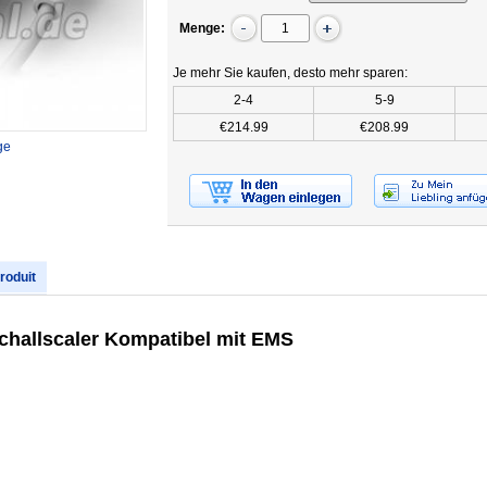
Menge:
Je mehr Sie kaufen, desto mehr sparen:
2-4
5-9
€214.99
€208.99
ge
produit
challscaler Kompatibel mit EMS