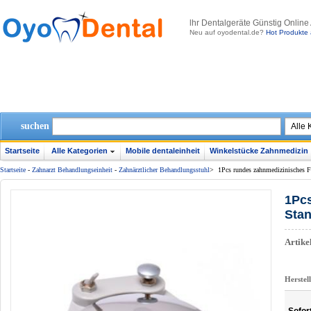
lhr Dentalgeräte Günstig Online
Neu auf oyodental.de?
Hot Produkte 
suchen
Startseite
Alle Kategorien
Mobile dentaleinheit
Winkelstücke Zahnmedizin
Startseite
-
Zahnarzt Behandlungseinheit
-
Zahnärztlicher Behandlungsstuhl
>
1Pcs rundes zahnmedizinisches F
1Pcs
Stan
Artik
Herstel