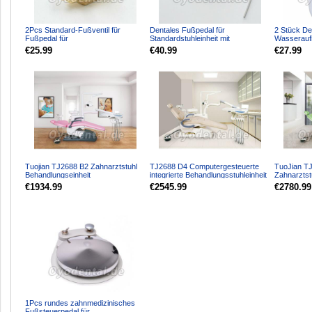
2Pcs Standard-Fußventil für
Dentales Fußpedal für
2 Stück De
Fußpedal für
Standardstuhleinheit mit
Wasserauf
Zahnarztstuhlzubehörteil 2 Loch/4
Schlauchschlauchkabel 2 Loch/4
Plastikflas
€25.99
€40.99
€27.99
Loch
Lo...
Einheit
Tuojian TJ2688 B2 Zahnarztstuhl
TJ2688 D4 Computergesteuerte
TuoJian TJ
Behandlungseinheit
integrierte Behandlungsstuhleinheit
Zahnarztst
Computergesteuertes integrier...
Kunstleder
Zahnbehand
€1934.99
€2545.99
€2780.99
1Pcs rundes zahnmedizinisches
Fußsteuerpedal für