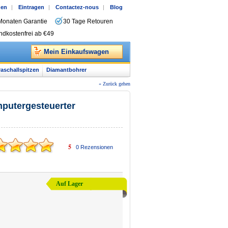
gen
|
Eintragen
|
Contactez-nous
|
Blog
Monaten Garantie
30 Tage Retouren
ndkostenfrei ab €49
Mein Einkaufswagen
raschallspitzen
Diamantbohrer
« Zurück gehen
mputergesteuerter
5
0
Rezensionen
Auf Lager