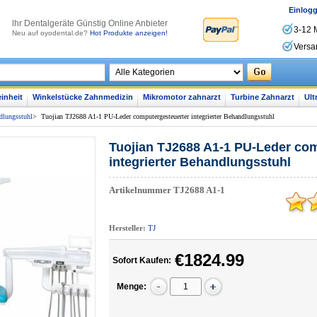
Einlog
lhr Dentalgeräte Günstig Online Anbieter
3-12 
Neu auf oyodental.de?
Hot Produkte anzeigen!
Versa
inheit
Winkelstücke Zahnmedizin
Mikromotor zahnarzt
Turbine Zahnarzt
Ult
dlungsstuhl
>
Tuojian TJ2688 A1-1 PU-Leder computergesteuerter integrierter Behandlungsstuhl
Tuojian TJ2688 A1-1 PU-Leder co
integrierter Behandlungsstuhl
Artikelnummer
TJ2688 A1-1
Hersteller:
TJ
€1824.99
Sofort Kaufen:
Menge: