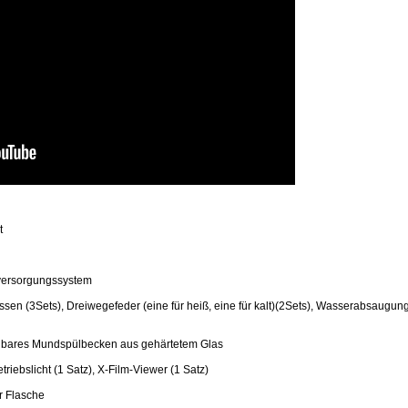
t
rversorgungssystem
en (3Sets), Dreiwegefeder (eine für heiß, eine für kalt)(2Sets), Wasserabsaugung
rehbares Mundspülbecken aus gehärtetem Glas
iebslicht (1 Satz), X-Film-Viewer (1 Satz)
r Flasche