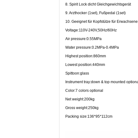
8. Spirit Lock dicht Gleichgewichtsgerät
9. Arzthocker (1set), Fußpedal (1set)
10. Geeignet für Kopfstütze für Erwachsene
Voltage:110V-240V,50Hz/60Hz
Air pressure:0.55MPa
Water pressure:0.2MPa-0.4MPa
Highest position:860mm
Lowest position:440mm
Spittoon:glass
Instrument tray:down & top mounted option
Color:7 colors optional
Net weight:200kg
Gross weight:250kg
Packing size:136*95*112cm