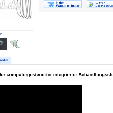
ge
produit
er computergesteuerter integrierter Behandlungsst