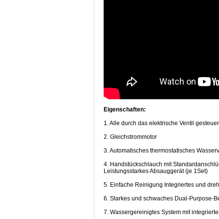
Eigenschaften:
1. Alle durch das elektrische Ventil gesteuer
2. Gleichstrommotor
3. Automatisches thermostatisches Wasse
4. Handstückschlauch mit Standardanschlüss
Leistungsstarkes Absauggerät (je 1Set)
5. Einfache Reinigung Integriertes und d
6. Starkes und schwaches Dual-Purpose-Betr
7. Wassergereinigtes System mit integrierte