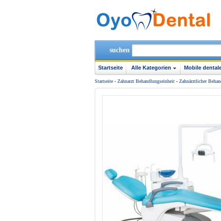
suchen
Startseite
Alle Kategorien
Mobile dentale
Startseite
-
Zahnarzt Behandlungseinheit
-
Zahnärztlicher Behan