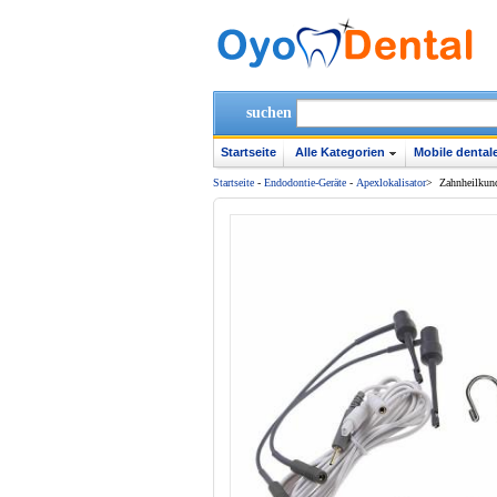
suchen
Startseite
Alle Kategorien
Mobile dentale
Startseite
-
Endodontie-Geräte
-
Apexlokalisator
>
Zahnheilkund