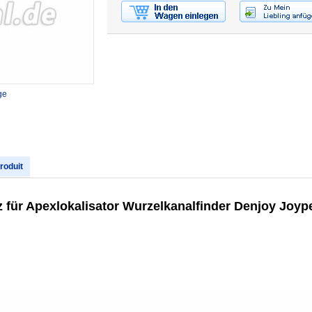
ge
produit
für Apexlokalisator Wurzelkanalfinder Denjoy Joyp