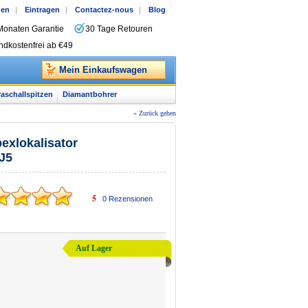
gen
|
Eintragen
|
Contactez-nous
|
Blog
Monaten Garantie
30 Tage Retouren
ndkostenfrei ab €49
Mein Einkaufswagen
raschallspitzen
Diamantbohrer
« Zurück gehen
exlokalisator
J5
5
0
Rezensionen
Auf Lager