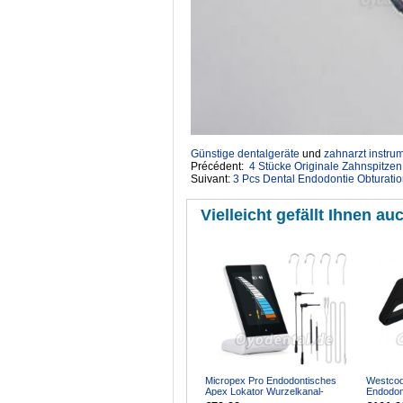
Günstige dentalgeräte
‎ und
zahnarzt instru
Précédent:
4 Stücke Originale Zahnspit
Suivant:
3 Pcs Dental Endodontie Obturation
Vielleicht gefällt Ihnen auc
Micropex Pro Endodontisches
Westcode
Apex Lokator Wurzelkanal-
Endodon
Messgerät zur Längenbestimm...
Wurzelk