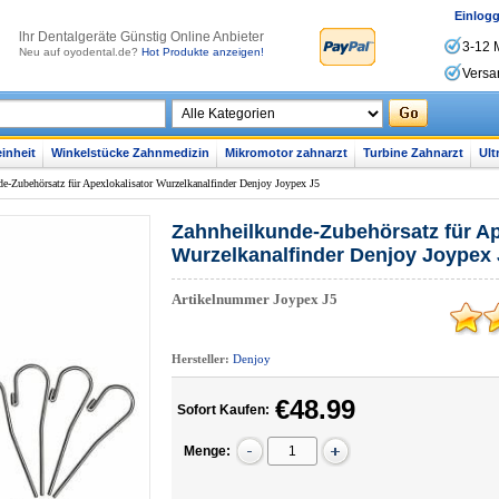
Einlog
lhr Dentalgeräte Günstig Online Anbieter
3-12 
Neu auf oyodental.de?
Hot Produkte anzeigen!
Versa
inheit
Winkelstücke Zahnmedizin
Mikromotor zahnarzt
Turbine Zahnarzt
Ult
e-Zubehörsatz für Apexlokalisator Wurzelkanalfinder Denjoy Joypex J5
Zahnheilkunde-Zubehörsatz für Ap
Wurzelkanalfinder Denjoy Joypex 
Artikelnummer
Joypex J5
Hersteller:
Denjoy
€48.99
Sofort Kaufen:
Menge: