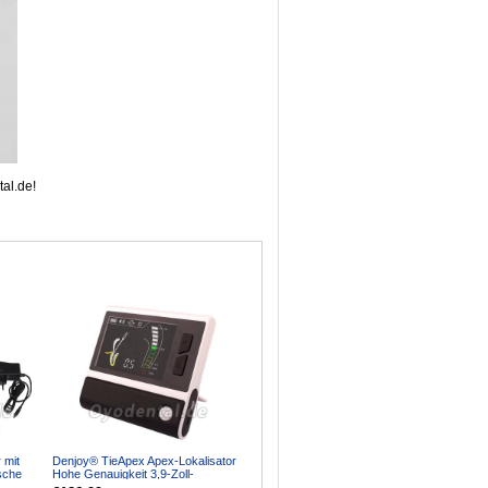
al.de!
 mit
Denjoy® TieApex Apex-Lokalisator
sche
Hohe Genauigkeit 3,9-Zoll-
Bildschirm