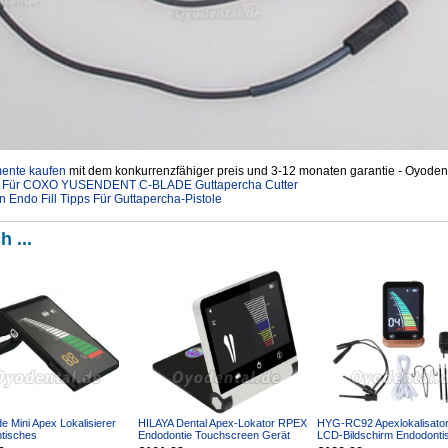
mente kaufen
mit dem konkurrenzfähiger preis und 3-12 monaten garantie - Oyodent
zen Für COXO YUSENDENT C-BLADE Guttapercha Cutter
 Endo Fill Tipps Für Guttapercha-Pistole
h ...
 Mini Apex Lokalisierer
HILAYA Dental Apex-Lokator RPEX
HYG-RC92 Apexlokalisator
tisches
Endodontie Touchscreen Gerät
LCD-Bildschirm Endodonti
analsuchgerät
Wurzelkanalmessung