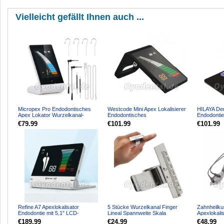
Vielleicht gefällt Ihnen auch ...
Micropex Pro Endodontisches
Westcode Mini Apex Lokalisierer
HILAYA De
Apex Lokator Wurzelkanal-
Endodontisches
Endodonti
Messgerät zur Längenbestimm...
Wurzelkanalsuchgerät
€79.99
€101.99
€101.99
Refine A7 Apexlokalisator
5 Stücke Wurzelkanal Finger
Zahnheilku
Endodontie mit 5,1" LCD-
Lineal Spannweite Skala
Apexlokali
Bildschirm
Endodontie Instrument Zahnar...
Denjoy Jo
€189.99
€24.99
€48.99