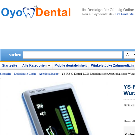
lhr Dentalgeräte Günstig Online
Neu auf oyodental.de?
Hot Produkte 
suchen
Startseite
Alle Kategorien
Mobile dentaleinheit
Winkelstücke Zahnmedizin
Startseite
-
Endodontie-Geräte
-
Apexlokalisator
>
YS-RZ-C Dental LCD Endodontische Apexlokalisator Wurz
YS-R
Wur
Artik
Herstel