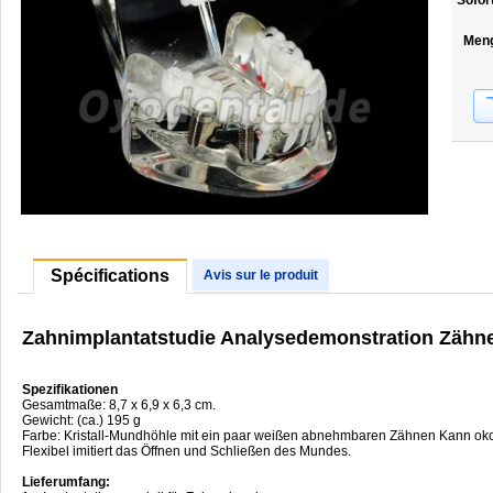
Sofor
Men
Spécifications
Avis sur le produit
Zahnimplantatstudie Analysedemonstration Zähne
Spezifikationen
Gesamtmaße: 8,7 x 6,9 x 6,3 cm.
Gewicht: (ca.) 195 g
Farbe: Kristall-Mundhöhle mit ein paar weißen abnehmbaren Zähnen Kann okcl
Flexibel imitiert das Öffnen und Schließen des Mundes.
Lieferumfang: