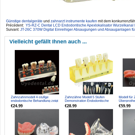
Günstige dentalgeräte
‎ und
zahnarzt instrumente kaufen
mit dem konkurrenzfähi
Précédent:
YS-RZ-C Dental LCD Endodontische Apexlokalisator Wurzelkana
Suivant:
JT-26C 370W Digital Einreihiger Absaugungen und Absauganlagen für
Vielleicht gefällt Ihnen auch ...
Zahnzahnmodell 4-stufige
Zahnzähne Modell 5 Stufen
Modell für
endodontische Behandlung zeigt
Demonstration Endodontische
Überprothe
anatomisches M4018-01
Behandlung Wurzelkanal Sch...
Implantate
€24.99
€28.99
€59.99