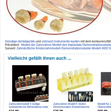
Günstige dentalgeräte
‎ und
zahnarzt instrumente kaufen
mit dem konkurrenzfähi
Précédent:
Modell der Zahnzähne Modell des Implantats Demonstrationsstud
Suivant:
Zahnärztliche Kinderzahnmodell-Demonstrationsstudie Modell 4002 f
Vielleicht gefällt Ihnen auch ...
Zahnzahnmodell 4-stufige
Zahnzähne Modell 5 Stufen
Modell für
endodontische Behandlung zeigt
Demonstration Endodontische
Überprothe
anatomisches M4018-01
Behandlung Wurzelkanal Sch...
Implantate