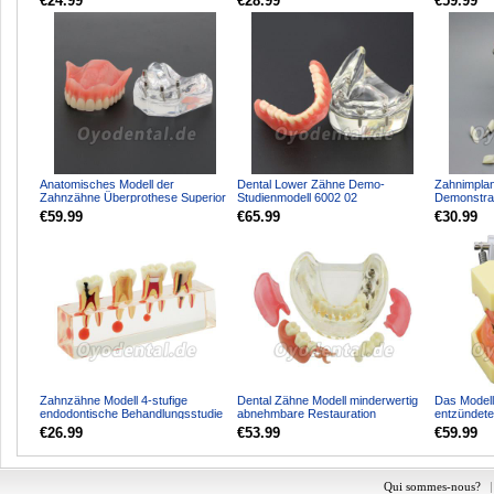
€24.99
€28.99
€59.99
Anatomisches Modell der
Dental Lower Zähne Demo-
Zahnimplan
Zahnzähne Überprothese Superior
Studienmodell 6002 02
Demonstrat
mit 4 Implantaten Demo M...
Overdenture Unten 4 Implantate
Restaurati
€59.99
€65.99
€30.99
Zahnzähne Modell 4-stufige
Dental Zähne Modell minderwertig
Das Modell
endodontische Behandlungsstudie
abnehmbare Restauration
entzündete
Unterrichten Sie Mode...
Implantatbrücke Demo Mo...
4003
€26.99
€53.99
€59.99
Qui sommes-nous?
|