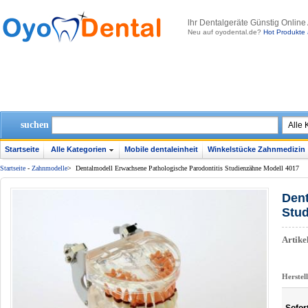
lhr Dentalgeräte Günstig Online
Neu auf oyodental.de?
Hot Produkte 
suchen
Startseite
Alle Kategorien
Mobile dentaleinheit
Winkelstücke Zahnmedizin
Startseite
-
Zahnmodelle
>
Dentalmodell Erwachsene Pathologische Parodontitis Studienzähne Modell 4017
Dent
Stud
Artik
Herstel