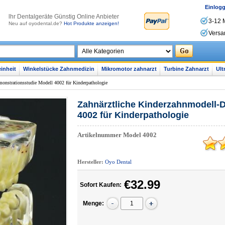
Einlog
lhr Dentalgeräte Günstig Online Anbieter
3-12 
Neu auf oyodental.de?
Hot Produkte anzeigen!
Versa
inheit
Winkelstücke Zahnmedizin
Mikromotor zahnarzt
Turbine Zahnarzt
Ult
onstrationsstudie Modell 4002 für Kinderpathologie
Zahnärztliche Kinderzahnmodell-
4002 für Kinderpathologie
Artikelnummer
Model 4002
Hersteller:
Oyo Dental
€32.99
Sofort Kaufen:
Menge: