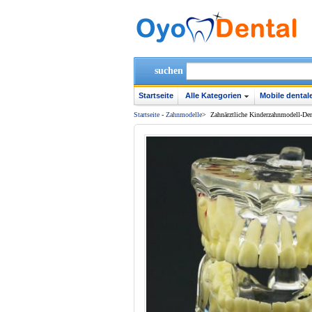
suchen
Startseite
Alle Kategorien
Mobile dentale
Startseite
-
Zahnmodelle
>
Zahnärztliche Kinderzahnmodell-Dem