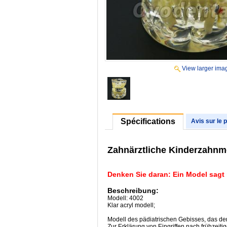
View larger ima
Spécifications
Avis sur le 
Zahnärztliche Kinderzahnmo
Denken Sie daran: Ein Model sagt m
Beschreibung:
Modell: 4002
Klar acryl modell;
Modell des pädiatrischen Gebisses, das de
Zur Erklärung von Eingriffen nach frühzeiti