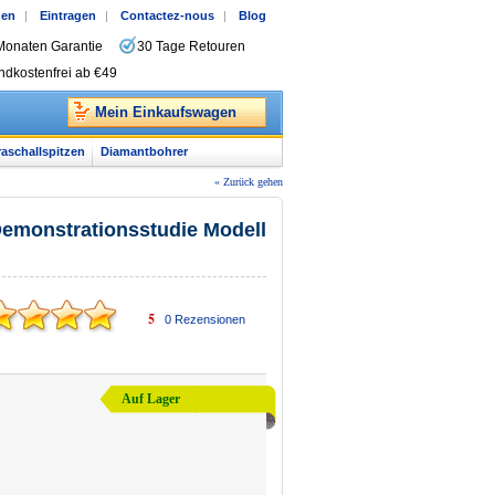
gen
|
Eintragen
|
Contactez-nous
|
Blog
Monaten Garantie
30 Tage Retouren
ndkostenfrei ab €49
Mein Einkaufswagen
raschallspitzen
Diamantbohrer
« Zurück gehen
Demonstrationsstudie Modell
5
0
Rezensionen
Auf Lager