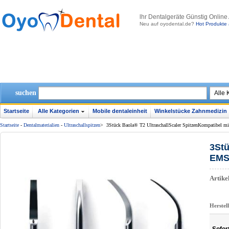
lhr Dentalgeräte Günstig Online
Neu auf oyodental.de?
Hot Produkte 
suchen
Startseite
Alle Kategorien
Mobile dentaleinheit
Winkelstücke Zahnmedizin
Startseite
-
Dentalmaterialien
-
Ultraschallspitzen
>
3Stück Baola® T2 UltraschallScaler SpitzenKompatibel 
3Stü
EMS
Artik
Herstel