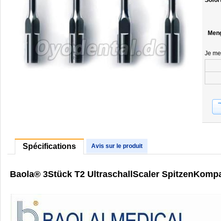
Sofor
Men
Je me
Spécifications
Avis sur le produit
Baola® 3Stück T2 UltraschallScaler SpitzenKomp