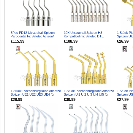
5Pcs PD12 Ultraschall Spitzen
10X Ultraschall Spitzen H3
1 Stück Pi
Parodontal Fit Satelec Acteon/
Kompatibel mit Satelec DTE
Spitzen Ul
woodpecker DTE Ultr...
Ultraschall Handstück
für Knoche
€115.99
€108.99
€26.99
1 Stück Piezochirurgische Ansätze
1 Stück Piezochirurgische Ansätze
1 Stück Pi
Spitzen UE1 UE2 UE3 UE4 für
Spitzen Ul1 UI2 UI3 UI4 UI5 für
Spitzen U
Knochenschneiden S...
Knochenschneid...
US3 US4 U
€28.99
€30.99
€27.99