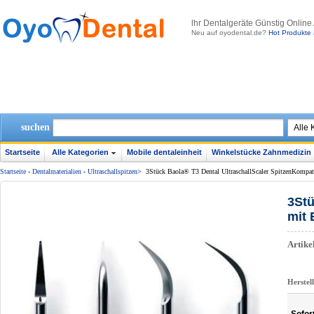
lhr Dentalgeräte Günstig Online
Neu auf oyodental.de?
Hot Produkte 
suchen
Startseite
Alle Kategorien
Mobile dentaleinheit
Winkelstücke Zahnmedizin
Startseite
-
Dentalmaterialien
-
Ultraschallspitzen
>
3Stück Baola® T3 Dental UltraschallScaler SpitzenKomp
3Stü
mit
Artik
Herstel