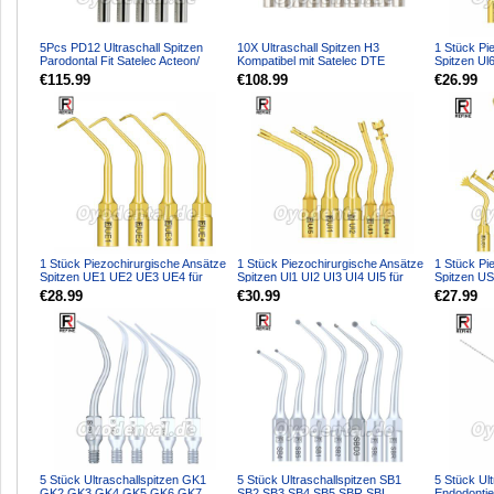
5Pcs PD12 Ultraschall Spitzen
10X Ultraschall Spitzen H3
1 Stück Pi
Parodontal Fit Satelec Acteon/
Kompatibel mit Satelec DTE
Spitzen Ul
woodpecker DTE Ultr...
Ultraschall Handstück
für Knoche
€115.99
€108.99
€26.99
1 Stück Piezochirurgische Ansätze
1 Stück Piezochirurgische Ansätze
1 Stück Pi
Spitzen UE1 UE2 UE3 UE4 für
Spitzen Ul1 UI2 UI3 UI4 UI5 für
Spitzen U
Knochenschneiden S...
Knochenschneid...
US3 US4 U
€28.99
€30.99
€27.99
5 Stück Ultraschallspitzen GK1
5 Stück Ultraschallspitzen SB1
5 Stück Ult
GK2 GK3 GK4 GK5 GK6 GK7
SB2 SB3 SB4 SB5 SBR SBL
Endodontie