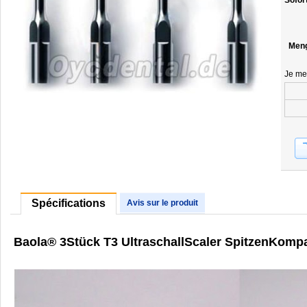
Sofor
Men
Je me
Spécifications
Avis sur le produit
Baola® 3Stück T3 UltraschallScaler SpitzenKomp