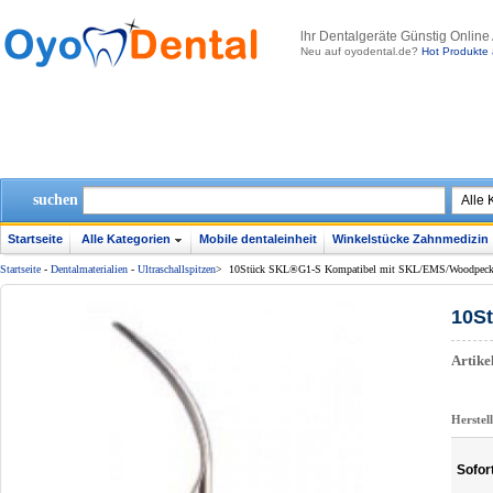
lhr Dentalgeräte Günstig Online
Neu auf oyodental.de?
Hot Produkte 
suchen
Startseite
Alle Kategorien
Mobile dentaleinheit
Winkelstücke Zahnmedizin
Startseite
-
Dentalmaterialien
-
Ultraschallspitzen
>
10Stück SKL®G1-S Kompatibel mit SKL/EMS/Woodpeck
10S
Artik
Herstel
Sofor