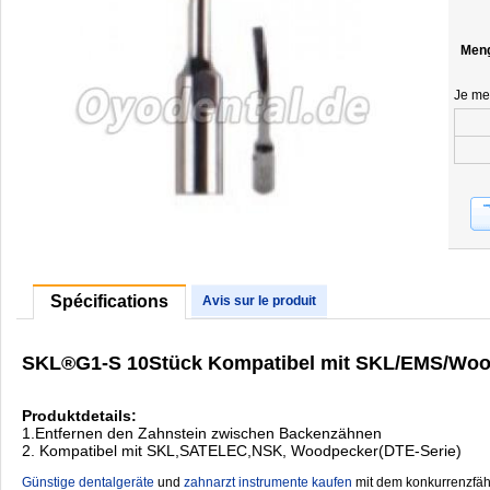
Men
Je me
Spécifications
Avis sur le produit
SKL®G1-S 10Stück Kompatibel mit SKL/EMS/Wo
Produktdetails:
1.Entfernen den Zahnstein zwischen Backenzähnen
2. Kompatibel mit SKL,SATELEC,NSK, Woodpecker(DTE-Serie)
Günstige dentalgeräte
‎ und
zahnarzt instrumente kaufen
mit dem konkurrenzfähi