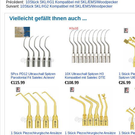
Précédent:
10Stück SKL®G1 Kompatibel mit SKL/EMS/Woodpecker
Suivant:
10Stück SKL®G2 Kompatibel mit SKL/EMS/Woodpecker
Vielleicht gefällt Ihnen auch ...
5Pcs PD12 Ultraschall Spitzen
10X Ultraschall Spitzen H3
1 Stück Pi
Parodontal Fit Satelec Acteon/
Kompatibel mit Satelec DTE
Spitzen Ul
woodpecker DTE Ultr...
Ultraschall Handstück
für Knoche
€115.99
€108.99
€26.99
1 Stück Piezochirurgische Ansätze
1 Stück Piezochirurgische Ansätze
1 Stück Pi