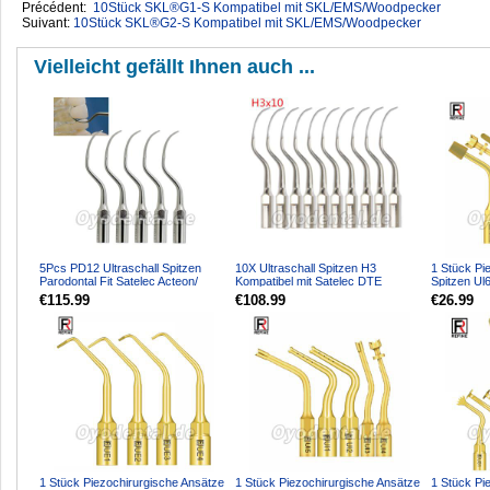
Précédent:
10Stück SKL®G1-S Kompatibel mit SKL/EMS/Woodpecker
Suivant:
10Stück SKL®G2-S Kompatibel mit SKL/EMS/Woodpecker
Vielleicht gefällt Ihnen auch ...
5Pcs PD12 Ultraschall Spitzen
10X Ultraschall Spitzen H3
1 Stück Pi
Parodontal Fit Satelec Acteon/
Kompatibel mit Satelec DTE
Spitzen Ul
woodpecker DTE Ultr...
Ultraschall Handstück
für Knoche
€115.99
€108.99
€26.99
1 Stück Piezochirurgische Ansätze
1 Stück Piezochirurgische Ansätze
1 Stück Pi