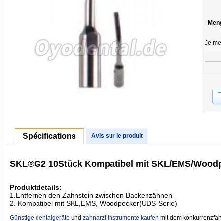
Men
Je me
Spécifications
Avis sur le produit
SKL®G2 10Stück Kompatibel mit SKL/EMS/Wood
Produktdetails:
1.Entfernen den Zahnstein zwischen Backenzähnen
2. Kompatibel mit SKL,EMS, Woodpecker(UDS-Serie)
Günstige dentalgeräte
‎ und
zahnarzt instrumente kaufen
mit dem konkurrenzfähi