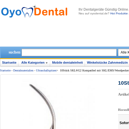
lhr Dentalgeräte Günstig Online
Neu auf oyodental.de?
Hot Produkte 
suchen
Startseite
Alle Kategorien
Mobile dentaleinheit
Winkelstücke Zahnmedizin
Startseite
-
Dentalmaterialien
-
Ultraschallspitzen
>
10Stück SKL®G2 Kompatibel mit SKL/EMS/Woodpecker
10S
Artik
Herstel
Sofor