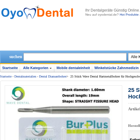
lhr Dentalgeräte Günstig Online
Neu auf oyodental.de?
Hot Produkte 
suchen
Startseite
Alle Kategorien
Mobile dentaleinheit
Winkelstücke Zahnmedizin
Startseite
-
Dentalmaterialien
-
Dental Diamantbohrer
>
25 Stück Wave Dental Hartmetallbohrer für Hochgesch
25 S
Hoch
Artik
Herstel