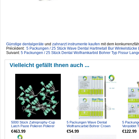
Günstige dentalgeräte
‎ und
zahnarzt instrumente kaufen
mit dem konkurrenzfähi
Précédent:
5 Packungen / 25 Stück Wave Dental Hartmetall Bur Winkelstücke 
Suivant:
5 Packungen / 25 Stück Dental Wolframkarbid Bohrer Typ Fissur Lan
Vielleicht gefällt Ihnen auch ...
5000 Stück Zahnprophy-Cup
5 Packungen Wave Dental
5 Packung
Latch Paste Polieren Polierer
Wolframcarbid Bohrer Crown
Vergoldet 
Gummibecher für Zahnarzt
Metallschneiden Gerade Fissur...
Bohrer Tap
€463.99
€54.99
€122.99