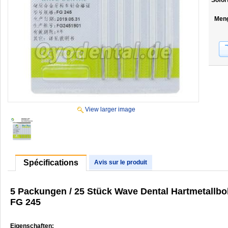
Sofor
Men
View larger image
Spécifications
Avis sur le produit
5 Packungen / 25 Stück Wave Dental Hartmetallb
FG 245
Eigenschaften: