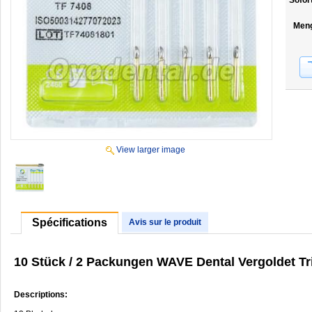
Sofor
Men
View larger image
Spécifications
Avis sur le produit
10 Stück / 2 Packungen WAVE Dental Vergoldet Tr
Descriptions: