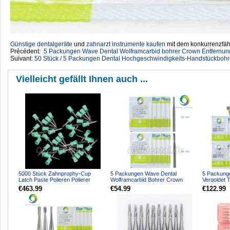
Günstige dentalgeräte
‎ und
zahnarzt instrumente kaufen
mit dem konkurrenzfähi
Précédent:
5 Packungen Wave Dental Wolframcarbid bohrer Crown Entfernun
Suivant:
50 Stück / 5 Packungen Dental Hochgeschwindigkeits-Handstückbohr
Vielleicht gefällt Ihnen auch ...
5000 Stück Zahnprophy-Cup
5 Packungen Wave Dental
5 Packung
Latch Paste Polieren Polierer
Wolframcarbid Bohrer Crown
Vergoldet 
Gummibecher für Zahnarzt
Metallschneiden Gerade Fissur...
Bohrer Tap
€463.99
€54.99
€122.99