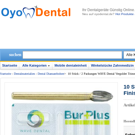
lhr Dentalgeräte Günstig Online
Neu auf oyodental.de?
Hot Produkte 
suchen
Startseite
Alle Kategorien
Mobile dentaleinheit
Winkelstücke Zahnmedizin
Startseite
-
Dentalmaterialien
-
Dental Diamantbohrer
>
10 Stück / 2 Packungen WAVE Dental Vergoldet Trimm
10 S
Fini
Artik
Herstel