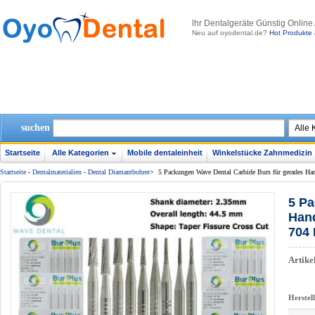
lhr Dentalgeräte Günstig Online
Neu auf oyodental.de?
Hot Produkte 
suchen
Startseite
Alle Kategorien
Mobile dentaleinheit
Winkelstücke Zahnmedizin
Startseite
-
Dentalmaterialien
-
Dental Diamantbohrer
>
5 Packungen Wave Dental Carbide Burs für gerades Ha
5 Pa
Hand
704 
Artik
Herstel