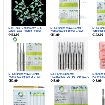
5000 Stück Zahnprophy-Cup
5 Packungen Wave Dental
5 Packung
Latch Paste Polieren Polierer
Wolframcarbid Bohrer Crown
Vergoldet 
Gummibecher für Zahnarzt
Metallschneiden Gerade Fissur...
Bohrer Tap
€463.99
€54.99
€122.99
5 Packungen Wave Dental
50x Hartmetallbohrer
5 Kartons 
Wolframcarbid bohrer Crown
FG168/169/170/171/172/169L/170
Hartmetall
Entfernung Midwest Pear FG 33...
L/171L für HP Handstück
Handstück
€50.99
€46.99
€46.99
K...