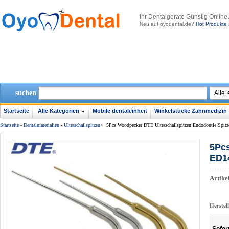
lhr Dentalgeräte Günstig Online
Neu auf oyodental.de?
Hot Produkte 
suchen
Startseite
Alle Kategorien
Mobile dentaleinheit
Winkelstücke Zahnmedizin
Startseite
-
Dentalmaterialien
-
Ultraschallspitzen
>
5Pcs Woodpecker DTE Ultraschallspitzen Endodontie 
5Pcs
ED1
Artik
Herstel