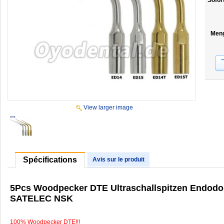
Sofor
Men
View larger image
Spécifications
Avis sur le produit
5Pcs Woodpecker DTE Ultraschallspitzen Endodo
SATELEC NSK
100% Woodpecker DTE!!!