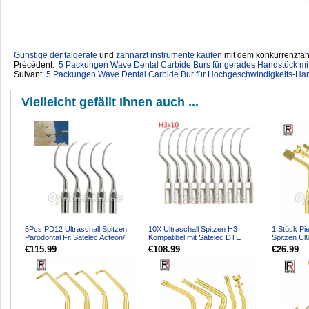
Günstige dentalgeräte
‎ und
zahnarzt instrumente kaufen
mit dem konkurrenzfähi
Précédent:
5 Packungen Wave Dental Carbide Burs für gerades Handstück mit
Suivant:
5 Packungen Wave Dental Carbide Bur für Hochgeschwindigkeits-Han
Vielleicht gefällt Ihnen auch ...
5Pcs PD12 Ultraschall Spitzen
10X Ultraschall Spitzen H3
1 Stück Pi
Parodontal Fit Satelec Acteon/
Kompatibel mit Satelec DTE
Spitzen Ul
woodpecker DTE Ultr...
Ultraschall Handstück
für Knoche
€115.99
€108.99
€26.99