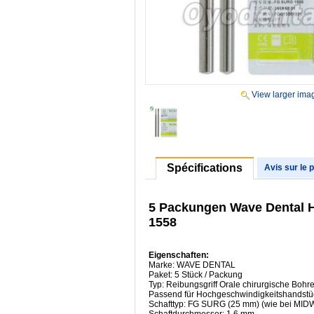
View larger ima
Spécifications
Avis sur le 
5 Packungen Wave Dental 
1558
Eigenschaften:
Marke: WAVE DENTAL
Paket: 5 Stück / Packung
Typ: Reibungsgriff Orale chirurgische Bohre
Passend für Hochgeschwindigkeitshandstü
Schafttyp: FG SURG (25 mm) (wie bei MI
Schaftdurchmesser: 1,6 mm