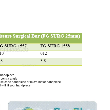
 handpiece
 contra angle
nose cone handpiece or micro motor handpiece
will fit your handpiece