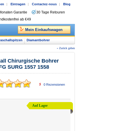
gen
|
Eintragen
|
Contactez-nous
|
Blog
Monaten Garantie
30 Tage Retouren
ndkostenfrei ab €49
Mein Einkaufswagen
raschallspitzen
Diamantbohrer
« Zurück gehen
ll Chirurgische Bohrer
 FG SURG 1557 1558
5
0
Rezensionen
Auf Lager