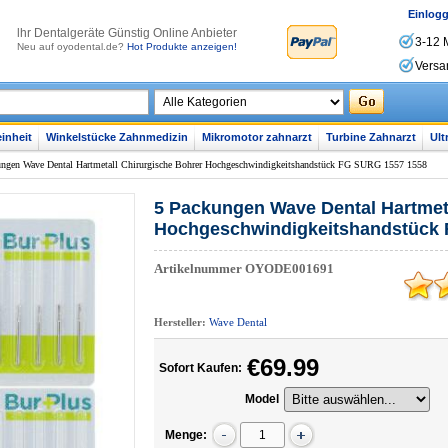
Einlog
lhr Dentalgeräte Günstig Online Anbieter
3-12 
Neu auf oyodental.de?
Hot Produkte anzeigen!
Versa
inheit
Winkelstücke Zahnmedizin
Mikromotor zahnarzt
Turbine Zahnarzt
Ult
ungen Wave Dental Hartmetall Chirurgische Bohrer Hochgeschwindigkeitshandstück FG SURG 1557 1558
5 Packungen Wave Dental Hartmeta
Hochgeschwindigkeitshandstück
Artikelnummer
OYODE001691
Hersteller:
Wave Dental
€69.99
Sofort Kaufen:
Model
Menge: