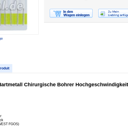
ge
produit
Hartmetall Chirurgische Bohrer Hochgeschwindigke
r
ck
DWEST FGOS)