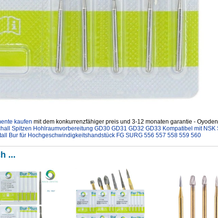
mente kaufen
mit dem konkurrenzfähiger preis und 3-12 monaten garantie - Oyodent
chall Spitzen Hohlraumvorbereitung GD30 GD31 GD32 GD33 Kompatibel mit N
all Bur für Hochgeschwindigkeitshandstück FG SURG 556 557 558 559 560
h ...