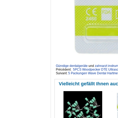
Günstige dentalgeräte
‎ und
zahnarzt instru
Précédent:
5PCS Woodpecker DTE Ultras
Suivant:
5 Packungen Wave Dental Hartmet
Vielleicht gefällt Ihnen auc