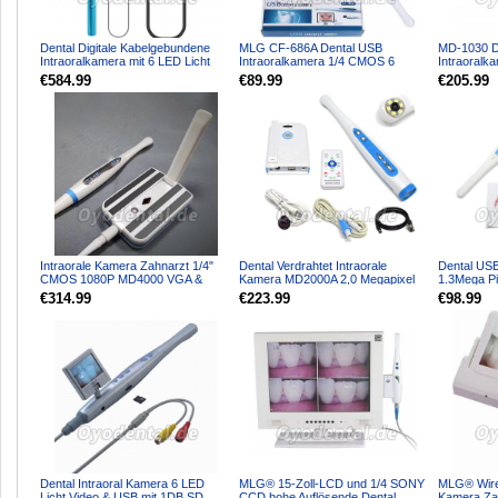
Dental Digitale Kabelgebundene
MLG CF-686A Dental USB
MD-1030 D
Intraoralkamera mit 6 LED Licht
Intraoralkamera 1/4 CMOS 6
Intraoral
Fußsteuerung und ...
LEDs 1,3 MP
High-Defini
€584.99
€89.99
€205.99
Intraorale Kamera Zahnarzt 1/4"
Dental Verdrahtet Intraorale
Dental USB
CMOS 1080P MD4000 VGA &
Kamera MD2000A 2,0 Megapixel
1.3Mega Pi
HDMI 8 Stück Blaue LED +...
1/4 Sony CCD-Sensor
Bildverarbe
€314.99
€223.99
€98.99
Dental Intraoral Kamera 6 LED
MLG® 15-Zoll-LCD und 1/4 SONY
MLG® Wire
Licht Video & USB mit 1DB SD
CCD hohe Auflösende Dental
Kamera Zah