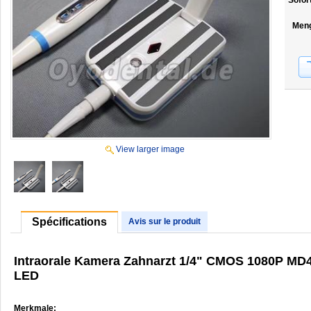
Sofor
Men
View larger image
Spécifications
Avis sur le produit
Intraorale Kamera Zahnarzt 1/4" CMOS 1080P MD
LED
Merkmale: