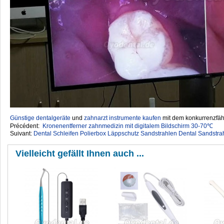
Günstige dentalgeräte
‎ und
zahnarzt instrumente kaufen
mit dem konkurrenzfähi
Précédent:
Kronenentferner zahnmedizin mit digitalem Bildschirm 30-70℃
Suivant:
Dental Schleifen Polierbox Läppschutz Sandstrahlen Dental Sandstr
Vielleicht gefällt Ihnen auch ...