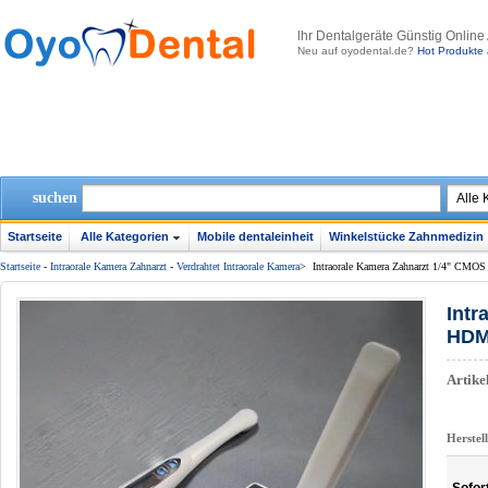
lhr Dentalgeräte Günstig Online
Neu auf oyodental.de?
Hot Produkte 
suchen
Startseite
Alle Kategorien
Mobile dentaleinheit
Winkelstücke Zahnmedizin
Startseite
-
Intraorale Kamera Zahnarzt
-
Verdrahtet Intraorale Kamera
>
Intraorale Kamera Zahnarzt 1/4" CM
Intr
HDMI
Artik
Herstel