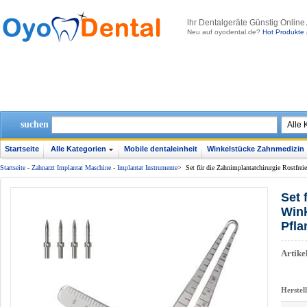
lhr Dentalgeräte Günstig Online
Neu auf oyodental.de?
Hot Produkte 
suchen
Startseite
Alle Kategorien
Mobile dentaleinheit
Winkelstücke Zahnmedizin
Startseite
-
Zahnarzt Implantat Maschine
-
Implantat Instrumente
>
Set für die Zahnimplantatchirurgie Rostfrei
Set 
Wink
Pfl
Artik
Herstel