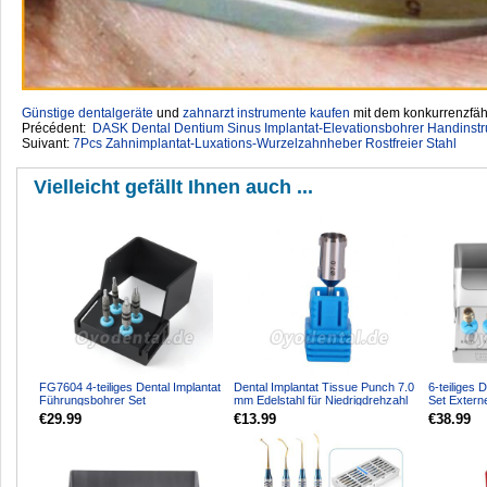
Günstige dentalgeräte
‎ und
zahnarzt instrumente kaufen
mit dem konkurrenzfähi
Précédent:
DASK Dental Dentium Sinus Implantat-Elevationsbohrer Handinst
Suivant:
7Pcs Zahnimplantat-Luxations-Wurzelzahnheber Rostfreier Stahl
Vielleicht gefällt Ihnen auch ...
FG7604 4-teiliges Dental Implantat
Dental Implantat Tissue Punch 7.0
6-teiliges D
Führungsbohrer Set
mm Edelstahl für Niedrigdrehzahl
Set Externe
Positionsführung & Halskor...
Winkelstück
Diamantbes
€29.99
€13.99
€38.99