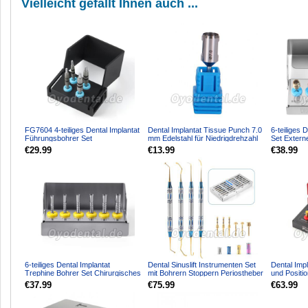
Vielleicht gefällt Ihnen auch ...
FG7604 4-teiliges Dental Implantat
Dental Implantat Tissue Punch 7.0
6-teiliges D
Führungsbohrer Set
mm Edelstahl für Niedrigdrehzahl
Set Externe
Positionsführung & Halskor...
Winkelstück
Diamantbes
€29.99
€13.99
€38.99
6-teiliges Dental Implantat
Dental Sinuslift Instrumenten Set
Dental Imp
Trephine Bohrer Set Chirurgisches
mit Bohrern Stoppern Periostheber
und Positi
Instrumentenkit
Implantolo
€37.99
€75.99
€63.99