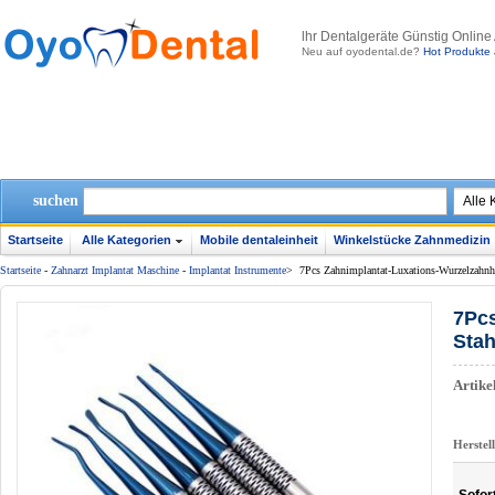
lhr Dentalgeräte Günstig Online
Neu auf oyodental.de?
Hot Produkte 
suchen
Startseite
Alle Kategorien
Mobile dentaleinheit
Winkelstücke Zahnmedizin
Startseite
-
Zahnarzt Implantat Maschine
-
Implantat Instrumente
>
7Pcs Zahnimplantat-Luxations-Wurzelzahnhe
7Pcs
Stah
Artik
Herstel