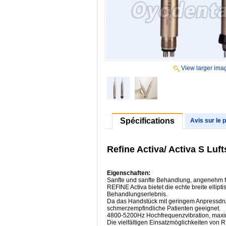
View larger ima
Spécifications
Avis sur le 
Refine Activa/ Activa S Lu
Eigenschaften:
Sanfte und sanfte Behandlung, angenehm fü
REFINE Activa bietet die echte breite ell
Behandlungserlebnis.
Da das Handstück mit geringem Anpressdru
schmerzempfindliche Patienten geeignet.
4800-5200Hz Hochfrequenzvibration, maxim
Die vielfältigen Einsatzmöglichkeiten von