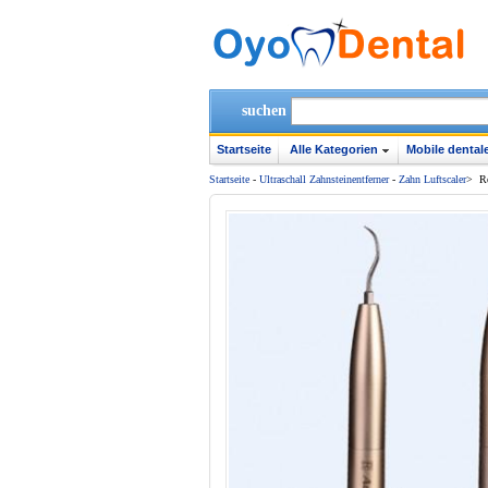
suchen
Startseite
Alle Kategorien
Mobile dentale
Startseite
-
Ultraschall Zahnsteinentferner
-
Zahn Luftscaler
>
R