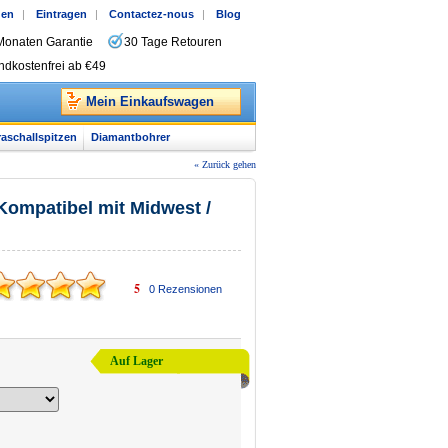
gen
|
Eintragen
|
Contactez-nous
|
Blog
Monaten Garantie
30 Tage Retouren
ndkostenfrei ab €49
Mein Einkaufswagen
raschallspitzen
Diamantbohrer
« Zurück gehen
 Kompatibel mit Midwest /
5
0
Rezensionen
Auf Lager