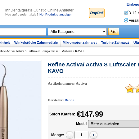
Einlog
lhr Dentalgeräte Günstig Online Anbieter
3-12 
Neu auf oyodental.de?
Hot Produkte anzeigen!
Versa
inheit
Winkelstücke Zahnmedizin
Mikromotor zahnarzt
Turbine Zahnarzt
Ult
efine Activa/ Activa S Luftscaler Kompatibel mit Midwest / KAVO
Refine Activa/ Activa S Luftscaler
KAVO
Artikelnummer
Activa
Hersteller:
Refine
€147.99
Sofort Kaufen:
Model
Menge: