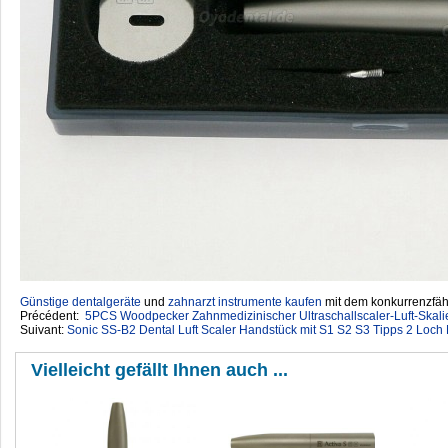
Günstige dentalgeräte
‎ und
zahnarzt instrumente kaufen
mit dem konkurrenzfähi
Précédent:
5PCS Woodpecker Zahnmedizinischer Ultraschallscaler-Luft-Skal
Suivant:
Sonic SS-B2 Dental Luft Scaler Handstück mit S1 S2 S3 Tipps 2 Loch
Vielleicht gefällt Ihnen auch ...