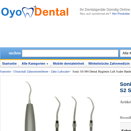
lhr Dentalgeräte Günstig Online
Neu auf oyodental.de?
Hot Produkte 
suchen
Startseite
Alle Kategorien
Mobile dentaleinheit
Winkelstücke Zahnmedizin
Startseite
-
Ultraschall Zahnsteinentferner
-
Zahn Luftscaler
>
Sonic SS-M4 Dental Hygienist Luft Scaler Hand
Soni
S2 S
Artik
Herstel