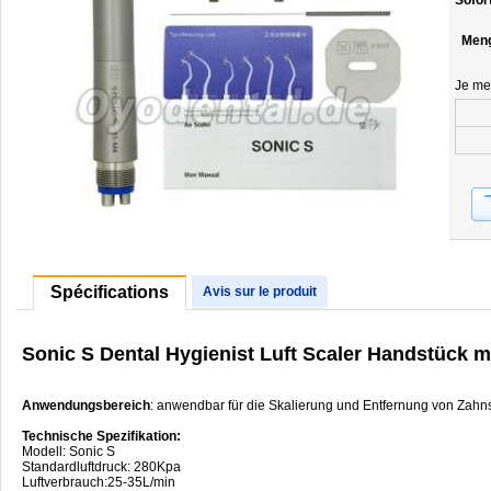
Sofor
Men
Je me
Spécifications
Avis sur le produit
Sonic S Dental Hygienist Luft Scaler Handstück m
Anwendungsbereich
: anwendbar für die Skalierung und Entfernung von Zahn
Technische Spezifikation:
Modell: Sonic S
Standardluftdruck: 280Kpa
Luftverbrauch:25-35L/min