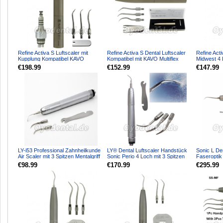
Refine Activa S Luftscaler mit
Refine Activa S Dental Luftscaler
Refine Acti
Kupplung Kompatibel KAVO
Kompatibel mit KAVO Multiflex
Midwest 4 
Kupplung
€198.99
€152.99
€147.99
LY-i53 Professional Zahnheilkunde
LY® Dental Luftscaler Handstück
Sonic L De
Air Scaler mit 3 Spitzen Mentalgriff
Sonic Perio 4 Loch mit 3 Spitzen
Faseroptik
Loch Kavo 
€98.99
€170.99
€295.99