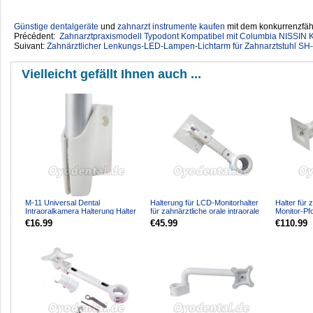
Günstige dentalgeräte
‎ und
zahnarzt instrumente kaufen
mit dem konkurrenzfähi
Précédent:
Zahnarztpraxismodell Typodont Kompatibel mit Columbia NISSIN K
Suivant:
Zahnärztlicher Lenkungs-LED-Lampen-Lichtarm für Zahnarztstuhl SH
Vielleicht gefällt Ihnen auch ...
M-11 Universal Dental
Halterung für LCD-Monitorhalter
Halter für 
Intraoralkamera Halterung Halter
für zahnärztliche orale intraorale
Monitor-Pf
Basis
Kamera aus Ku...
intraorale 
€16.99
€45.99
€110.99