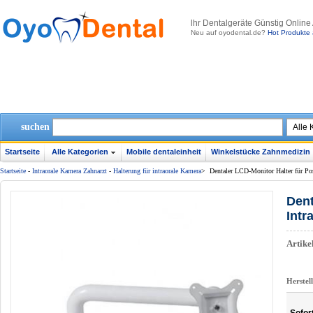
lhr Dentalgeräte Günstig Online
Neu auf oyodental.de?
Hot Produkte 
suchen
Startseite
Alle Kategorien
Mobile dentaleinheit
Winkelstücke Zahnmedizin
Startseite
-
Intraorale Kamera Zahnarzt
-
Halterung für intraorale Kamera
>
Dentaler LCD-Monitor Halter für Pos
Dent
Intr
Artik
Herstel