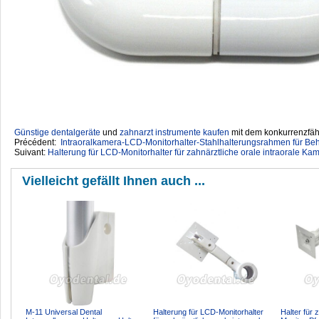
Günstige dentalgeräte
‎ und
zahnarzt instrumente kaufen
mit dem konkurrenzfähi
Précédent:
Intraoralkamera-LCD-Monitorhalter-Stahlhalterungsrahmen für Be
Suivant:
Halterung für LCD-Monitorhalter für zahnärztliche orale intraorale Ka
Vielleicht gefällt Ihnen auch ...
M-11 Universal Dental
Halterung für LCD-Monitorhalter
Halter für 