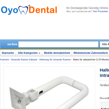
lhr Dentalgeräte Günstig Online
Neu auf oyodental.de?
Hot Produkte 
suchen
Startseite
Alle Kategorien
Mobile dentaleinheit
Winkelstücke Zahnmedizin
Startseite
-
Intraorale Kamera Zahnarzt
-
Halterung für intraorale Kamera
>
Halter für zahnärztliche LCD-Monito
Halt
intr
Artik
Herstel