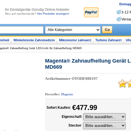
Einlog
lhr Dentalgeräte Günstig Online Anbieter
3-12 
Neu auf oyodental.de?
Hot Produkte anzeigen!
Versa
inheit
Winkelstücke Zahnmedizin
Mikromotor zahnarzt
Turbine Zahnarzt
Ult
genta® Zahnaufhellung Gerät LED-Licht für Zahnaufhellung MD669
Magenta® Zahnaufhellung Gerät L
MD669
Artikelnummer
OYODE000197
Hersteller:
Magenta
€477.99
Sofort Kaufen:
Eigenschaft
Stecker