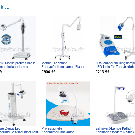
h ...
18 Mobile professionelle
Mobile Fachmann
36W Zahnaufhellungslampe
naufhellungslampe
Zahnaufhellungslampe Blaues
LED-Licht für Zahnärztlich
ungsmaschine
Kaltes Licht KC-768
Schönheitssalon
9
€906.99
€213.99
ile Dental Led
Professionelle
Zahnweiß-Lampe Kaltlicht
ellung Beschleuniger licht
Zahnaufhellungslampe
Zahnbleichsystem 6 Stück