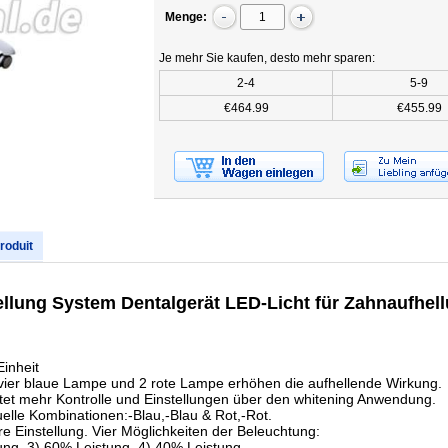
Menge:
Je mehr Sie kaufen, desto mehr sparen:
2-4
5-9
€464.99
€455.99
produit
lung System Dentalgerät LED-Licht für Zahnaufhel
Einheit
vier blaue Lampe und 2 rote Lampe erhöhen die aufhellende Wirkung.
bietet mehr Kontrolle und Einstellungen über den whitening Anwendung.
uelle Kombinationen:-Blau,-Blau & Rot,-Rot.
re Einstellung. Vier Möglichkeiten der Beleuchtung:
ung, 3) 60% Leistung, 4) 40% Leistung.