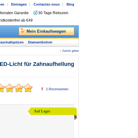
gen
|
Eintragen
|
Contactez-nous
|
Blog
Monaten Garantie
30 Tage Retouren
ndkostenfrei ab €49
Mein Einkaufswagen
raschallspitzen
Diamantbohrer
« Zurück gehen
ED-Licht für Zahnaufhellung
5
2
Rezensionen
Auf Lager