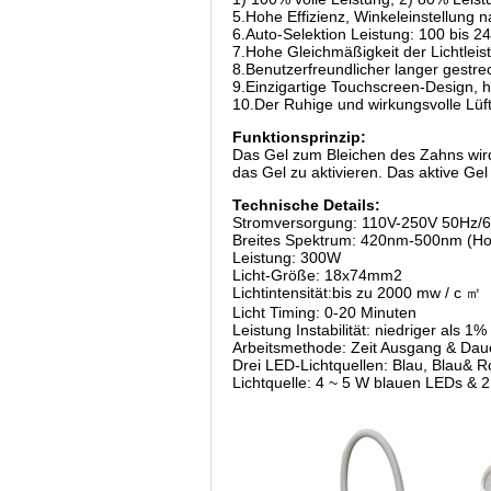
5.Hohe Effizienz, Winkeleinstellung 
6.Auto-Selektion Leistung: 100 bis 24
7.Hohe Gleichmäßigkeit der Lichtleis
8.Benutzerfreundlicher langer gestre
9.Einzigartige Touchscreen-Design, ha
10.Der Ruhige und wirkungsvolle Lüft
Funktionsprinzip:
Das Gel zum Bleichen des Zahns wird
das Gel zu aktivieren. Das aktive Ge
Technische Details:
Stromversorgung: 110V-250V 50Hz/
Breites Spektrum: 420nm-500nm (H
Leistung: 300W
Licht-Größe: 18x74mm2
Lichtintensität:bis zu 2000 mw / c ㎡
Licht Timing: 0-20 Minuten
Leistung Instabilität: niedriger als 1%
Arbeitsmethode: Zeit Ausgang & Dau
Drei LED-Lichtquellen: Blau, Blau& R
Lichtquelle: 4 ~ 5 W blauen LEDs & 