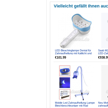
Vielleicht gefällt Ihnen auc
LED Bleachinglampe Dental für
Saab M2
Zahnaufhellung mit Kaltlicht und
LED-Zah
Mehrfarbenlicht
Aufhell
€101.99
€938.9
Mobile Led Zahnaufhellung Lampe
Neu Mob
Bleichbeschleuniger mit Rad
zahnaufh