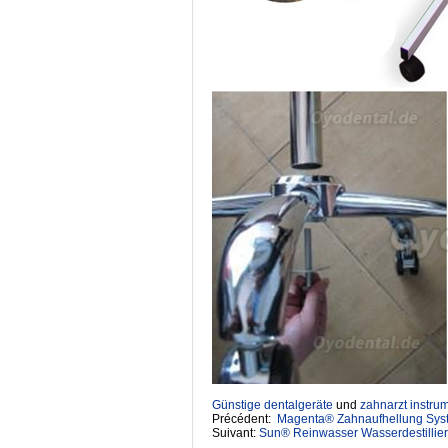
Günstige dentalgeräte
‎ und
zahnarzt instru
Précédent:
Magenta® Zahnaufhellung Syst
Suivant:
Sun® Reinwasser Wasserdestillierge