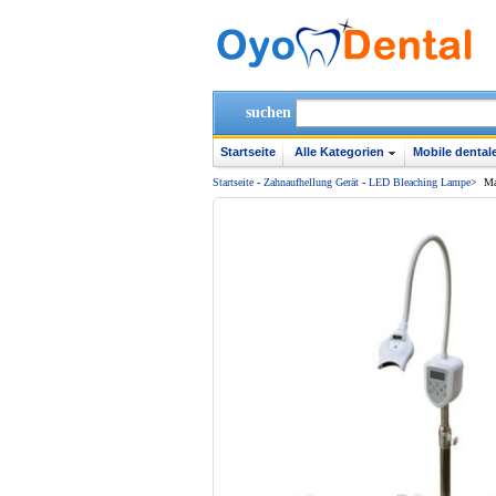
suchen
Startseite
Alle Kategorien
Mobile dentale
Startseite
-
Zahnaufhellung Gerät
-
LED Bleaching Lampe
>
Ma