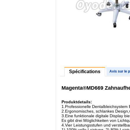
Spécifications
Avis sur le 
Magenta®MD669 Zahnaufhel
Produktdetails:
1.Professionelle Dentalbleichsystem 
2.Ergonomisches, schlankes Design,
3.Eine funktionale digitale Display 
Es gibt drei Möglichkeiten von Lichtq
4.Vier Leistungsstufen und verstellba
1) 100% volle Leistung, 2) 80% Leist