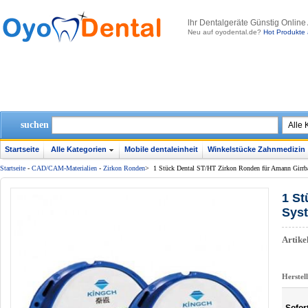
lhr Dentalgeräte Günstig Online
Neu auf oyodental.de?
Hot Produkte 
suchen
Startseite
Alle Kategorien
Mobile dentaleinheit
Winkelstücke Zahnmedizin
Startseite
-
CAD/CAM-Materialien
-
Zirkon Ronden
>
1 Stück Dental ST/HT Zirkon Ronden für Amann Girr
1 St
Sys
Artik
Herstel