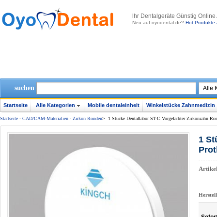
lhr Dentalgeräte Günstig Online
Neu auf oyodental.de?
Hot Produkte 
suchen
Startseite
Alle Kategorien
Mobile dentaleinheit
Winkelstücke Zahnmedizin
Startseite
-
CAD/CAM-Materialien
-
Zirkon Ronden
>
1 Stücke Dentallabor ST-C Vorgefärbter Zirkonzahn R
1 St
Pro
Artik
Herstel