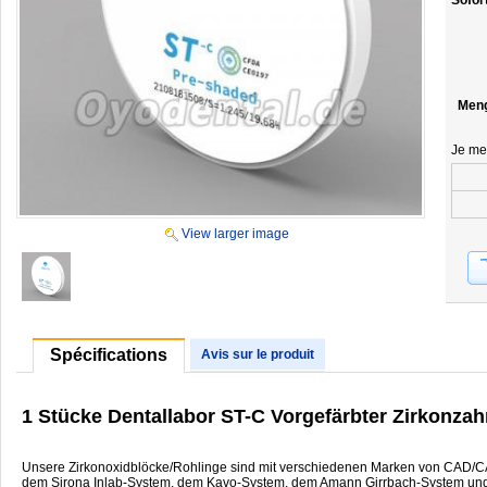
Sofor
Men
Je me
View larger image
Spécifications
Avis sur le produit
1 Stücke Dentallabor ST-C Vorgefärbter Zirkon
Unsere Zirkonoxidblöcke/Rohlinge sind mit verschiedenen Marken von CAD/
dem Sirona Inlab-System, dem Kavo-System, dem Amann Girrbach-System un