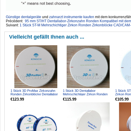
Günstige dentalgeräte
‎ und
zahnarzt instrumente kaufen
mit dem konkurrenzfähi
Précédent:
95 mm ST/HT Dentallabor-Zirkonzahn Ronden Kompatibel mit dem
Suivant:
1 Stück ST-M Mehrschichtiger Zirkon Ronden Zirkonblöcke CAD/CAM-
Vielleicht gefällt Ihnen auch ...
1 Stück 3D ProMax Zirkonzahn
1 Stück 3D Dentallabor
1 Stück ST
Ronden Zirkonblöcke Dentallabor
Mehrschichtiger Zirkon Ronden
Zirkon Ron
CAD/CAM Keramikbloc...
CAD/CAM-Keramikblock
CAD/CAM-K
€123.99
€115.99
€105.99