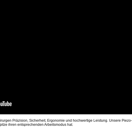
irurgen Präzision, Sicherheit, Ergonomie und hochwertige Leistung. Unsere Piezo-Ch
 Spitze ihren entsprechenden Arbeitsmodus hat.