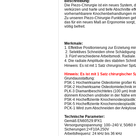
Beschreibung:
Die Piezo-Chirurgie ist ein neues System, d
verkürzen und harte und tiefe Abschnitte e
vorhersehbarere Knochenbehandlungen mit 
Zu unseren Piezo-Chirurgie-Funktionen geh
das für ein neues Maß an Ergonomie sorgt, s
völlig befreit.
Merkmale:
1. Effektive Positionierung zur Erzielung mi
2. Selektives Schneiden ohne Schädigun
3. Fünf verschiedene Arbeitsmodi. Radiale
4. Die radiale Amplitude des stabilen Schni
Hinweis: Es ist mit 1 Satz chirurgischer Spit
Hinweis: Es ist mit 1 Satz chirurgischer S
Grundausstattung:
PSK-1 Hochwirksame Osteotomie großer Kno
PSK-2 Hochwirksame Osteotomietechnik im 
PLK-3 Diamantbeschichtetes (100 µm) Instru
dünnem Knochen und/oder in der Nähe empf
PSK-4 Hocheffiziente Knochenosteoplast
PSK-5 Hocheffiziente Knochenosteoplast
PCK-1 Wird zum Abschneiden der Ankylose-
Technische Parameter:
Gemäß EN60529:IPX1
Versorgungsspannung: 100–240 V, 50/60 H
Sicherungen:2×F10A 250V
Arbeitsfrequenz: 24 kHz bis 36 kHz