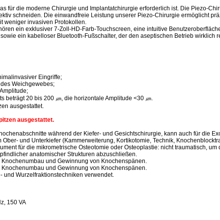
as für die moderne Chirurgie und Implantatchirurgie erforderlich ist. Die Piezo-Ch
ffektiv schneiden. Die einwandfreie Leistung unserer Piezo-Chirurgie ermöglicht pr
weniger invasiven Protokollen.
ören ein exklusiver 7-Zoll-HD-Farb-Touchscreen, eine intuitive Benutzeroberfläc
owie ein kabelloser Bluetooth-Fußschalter, der den aseptischen Betrieb wirklich r
nimalinvasiver Eingriffe;
g des Weichgewebes;
 Amplitude;
tts beträgt 20 bis 200 ㎛, die horizontale Amplitude <30 ㎛.
zen ausgestattet.
pitzen ausgestattet.
chenabschnitte während der Kiefer- und Gesichtschirurgie, kann auch für die E
Ober- und Unterkiefer (Kammerweiterung, Kortikotomie, Technik, Knochenblocktra
ment für die mikrometrische Osteotomie oder Osteoplastie: nicht traumatisch, um 
indlicher anatomischer Strukturen abzuschließen.
ik: Knochenumbau und Gewinnung von Knochenspänen.
ik: Knochenumbau und Gewinnung von Knochenspänen.
 und Wurzelfraktionstechniken verwendet.
z, 150 VA