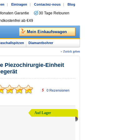
gen
|
Eintragen
|
Contactez-nous
|
Blog
Monaten Garantie
30 Tage Retouren
ndkostenfrei ab €49
Mein Einkaufswagen
raschallspitzen
Diamantbohrer
« Zurück gehen
e Piezochirurgie-Einheit
iegerät
5
0
Rezensionen
Auf Lager