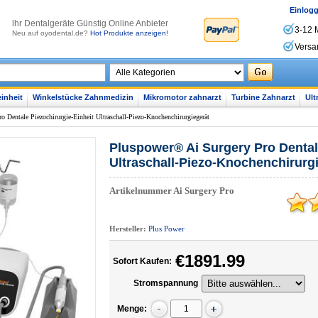
Einlog
lhr Dentalgeräte Günstig Online Anbieter
3-12 
Neu auf oyodental.de?
Hot Produkte anzeigen!
Versa
inheit
Winkelstücke Zahnmedizin
Mikromotor zahnarzt
Turbine Zahnarzt
Ult
 Dentale Piezochirurgie-Einheit Ultraschall-Piezo-Knochenchirurgiegerät
Pluspower® Ai Surgery Pro Dental
Ultraschall-Piezo-Knochenchirurg
Artikelnummer
Ai Surgery Pro
Hersteller:
Plus Power
€1891.99
Sofort Kaufen:
Stromspannung
Menge: