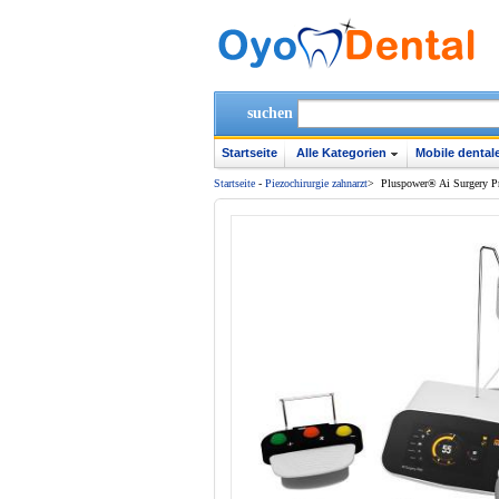
suchen
Startseite
Alle Kategorien
Mobile dentale
Startseite
-
Piezochirurgie zahnarzt
>
Pluspower® Ai Surgery Pro