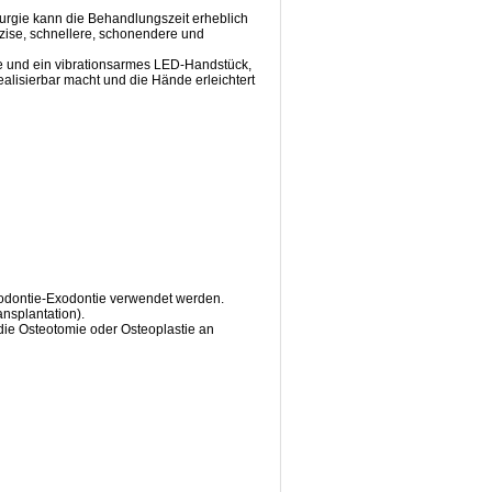
irurgie kann die Behandlungszeit erheblich
äzise, schnellere, schonendere und
he und ein vibrationsarmes LED-Handstück,
ealisierbar macht und die Hände erleichtert
xodontie-Exodontie verwendet werden.
nsplantation).
die Osteotomie oder Osteoplastie an