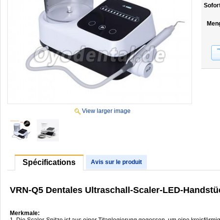
Sofor
Men
View larger image
Spécifications
Avis sur le produit
VRN-Q5 Dentales Ultraschall-Scaler-LED-Handstü
Merkmale:
1. Die Scaler-Spitze ist aus einer Titanlegierung gegossen, um eine kreisförmi