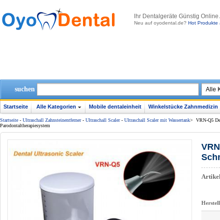
lhr Dentalgeräte Günstig Online
Neu auf oyodental.de?
Hot Produkte 
suchen
Startseite
Alle Kategorien
Mobile dentaleinheit
Winkelstücke Zahnmedizin
Startseite
-
Ultraschall Zahnsteinentferner
-
Ultraschall Scaler
-
Ultraschall Scaler mit Wassertank
>
VRN-Q5 Dent
Parodontaltherapiesystem
VRN-
Schm
Artik
Herstel