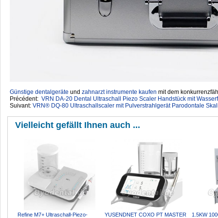
Günstige dentalgeräte
‎ und
zahnarzt instrumente kaufen
mit dem konkurrenzfähi
Précédent:
VRN DA-20 Dental Ultraschall Piezo Scaler Handstück mit Wasser
Suivant:
VRN® DQ-80 Ultraschallscaler mit Pulverstrahlgerät Parodontale Ska
Vielleicht gefällt Ihnen auch ...
Refine M7+ Ultraschall-Piezo-
YUSENDNET COXO PT MASTER
1.5KW 100