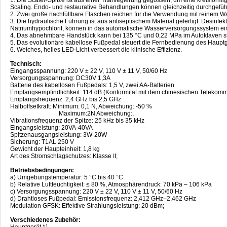
Scaling. Endo- und restaurative Behandlungen können gleichzeitig durchgefüh
2. Zwei große nachfüllbare Flaschen reichen für die Verwendung mit reinem Wa
3. Die hydraulische Führung ist aus antiseptischem Material gefertigt. Desinfek
Natriumhypochlorit, können in das automatische Wasserversorgungssystem ein
4. Das abnehmbare Handstück kann bei 135 °C und 0,22 MPa im Autoklaven ste
5. Das evolutionäre kabellose Fußpedal steuert die Fernbedienung des Hauptg
6. Weiches, helles LED-Licht verbessert die klinische Effizienz.
Technisch:
Eingangsspannung: 220 V ± 22 V, 110 V ± 11 V, 50/60 Hz
Versorgungsspannung: DC30V 1,3A
Batterie des kabellosen Fußpedals: 1,5 V, zwei AA-Batterien
Empfangsempfindlichkeit: 114 dB (Konformität mit dem chinesischen Telekomm
Empfangsfrequenz: 2,4 GHz bis 2,5 GHz
Halboffsetkraft: Minimum: 0,1 N, Abweichung: -50 %
Maximum:2N Abweichung:,
Vibrationsfrequenz der Spitze: 25 kHz bis 35 kHz
Eingangsleistung: 20VA-40VA
Spitzenausgangsleistung: 3W-20W
Sicherung: T1AL 250 V
Gewicht der Haupteinheit: 1,8 kg
Art des Stromschlagschutzes: Klasse II;
Betriebsbedingungen:
a) Umgebungstemperatur: 5 °C bis 40 °C
b) Relative Luftfeuchtigkeit: ≤ 80 %, Atmosphärendruck: 70 kPa – 106 kPa
c) Versorgungsspannung: 220 V ± 22 V, 110 V ± 11 V, 50/60 Hz
d) Drahtloses Fußpedal: Emissionsfrequenz: 2,412 GHz–2,462 GHz
Modulation GFSK: Effektive Strahlungsleistung: 20 dBm;
Verschiedenes Zubehör:
Hauptgerät *1