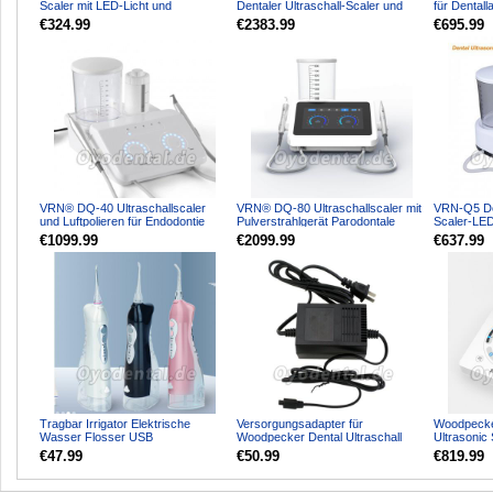
Scaler mit LED-Licht und
Dentaler Ultraschall-Scaler und
für Dental
Wasserflasche
Air-Polisher-Luftstromm...
Wachsausb
€324.99
€2383.99
€695.99
VRN® DQ-40 Ultraschallscaler
VRN® DQ-80 Ultraschallscaler mit
VRN-Q5 Den
und Luftpolieren für Endodontie
Pulverstrahlgerät Parodontale
Scaler-LE
Parodontale Skalier...
Skalierung Wurzel...
Schmerzfre
€1099.99
€2099.99
€637.99
Tragbar Irrigator Elektrische
Versorgungsadapter für
Woodpecke
Wasser Flosser USB
Woodpecker Dental Ultraschall
Ultrasonic
Wiederaufladbar Wasserdicht
Scaler Power 110V 220V AC
€47.99
€50.99
€819.99